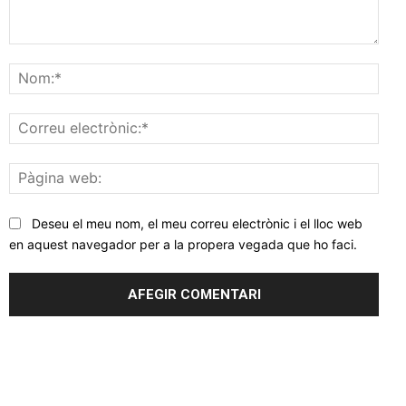
Comentar
Nom
Corr
elec
Pàgi
web
Deseu el meu nom, el meu correu electrònic i el lloc web
en aquest navegador per a la propera vegada que ho faci.