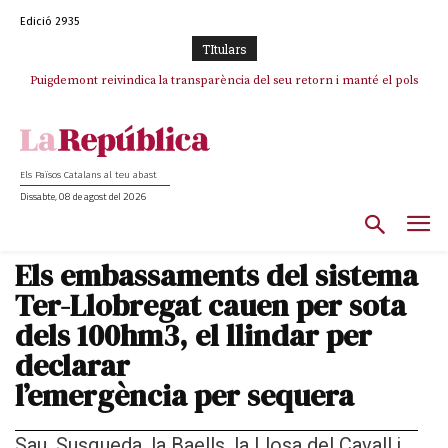
Edició 2935
TItulars
Puigdemont reivindica la transparència del seu retorn i manté el pols
Portugal acusa Espanya de provocar un “efecte crida” massiu per la seva
ferm per la plena llibertat dels encausats
“manca de regulació” migratòria
Els Països Catalans al teu abast
Dissabte, 08 de agost del 2026
Els embassaments del sistema
Ter-Llobregat cauen per sota
dels 100hm3, el llindar per
declarar
l’emergència per sequera
Sau, Susqueda, la Baells, la Llosa del Cavall i