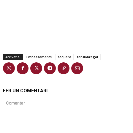
Arxivat a:
Embassaments
sequera
ter-llobregat
FER UN COMENTARI