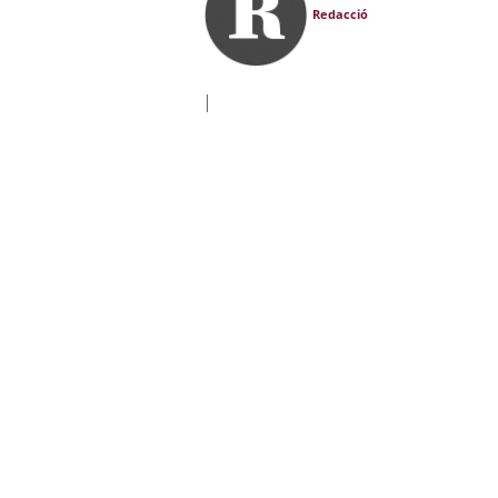
Redacció
|