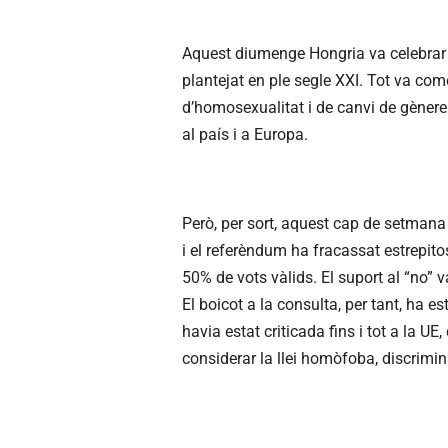
Aquest diumenge Hongria va celebrar 
plantejat en ple segle XXI. Tot va com
d’homosexualitat i de canvi de gèner
al país i a Europa.
Però, per sort, aquest cap de setmana 
i el referèndum ha fracassat estrepit
50% de vots vàlids. El suport al “no” 
El boicot a la consulta, per tant, ha es
havia estat criticada fins i tot a la UE
considerar la llei homòfoba, discrimina