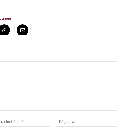
ndum
ue
Correu
Pàgina
electrònic:*
web: