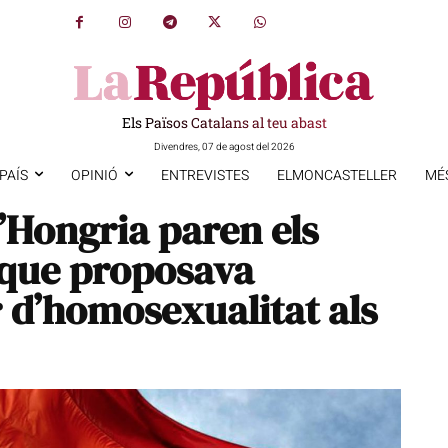
Els Països Catalans al teu abast
Divendres, 07 de agost del 2026
PAÍS
OPINIÓ
ENTREVISTES
ELMONCASTELLER
MÉ
’Hongria paren els
i que proposava
r d’homosexualitat als