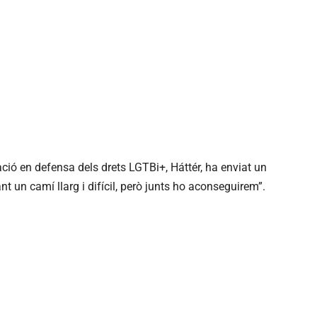
zació en defensa dels drets
LGTBi
+,
Háttér
, ha enviat un
 un camí llarg i difícil, però junts ho aconseguirem”.