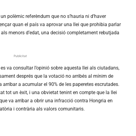
un polèmic referèndum que no s’hauria ni d’haver
ençar quan el país va aprovar una llei que prohibia parlar
e als menors d’edat, una decisió completament rebutjada
Publicitat
es va consultar l’opinió sobre aquesta llei als ciutadans,
osament després que la votació no arribés al mínim de
va arribar a acumular el 90% de les paperetes escrutades.
tat tot un èxit, i una obvietat tenint en compte que la llei
, que va arribar a obrir una infracció contra Hongria en
tòria i contrària als valors comunitaris.