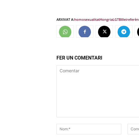
ARXIVAT A:
homosexualitat
Hongria
LGTBI
llei
referè
FER UN COMENTARI
Comentar
Nom:*