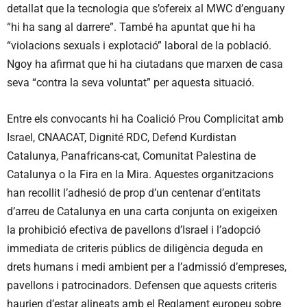
detallat que la tecnologia que s’ofereix al MWC d’enguany
“hi ha sang al darrere”. També ha apuntat que hi ha
“violacions sexuals i explotació” laboral de la població.
Ngoy ha afirmat que hi ha ciutadans que marxen de casa
seva “contra la seva voluntat” per aquesta situació.
Entre els convocants hi ha Coalició Prou Complicitat amb
Israel, CNAACAT, Dignité RDC, Defend Kurdistan
Catalunya, Panafricans-cat, Comunitat Palestina de
Catalunya o la Fira en la Mira. Aquestes organitzacions
han recollit l’adhesió de prop d’un centenar d’entitats
d’arreu de Catalunya en una carta conjunta on exigeixen
la prohibició efectiva de pavellons d’Israel i l’adopció
immediata de criteris públics de diligència deguda en
drets humans i medi ambient per a l’admissió d’empreses,
pavellons i patrocinadors. Defensen que aquests criteris
haurien d’estar alineats amb el Reglament europeu sobre