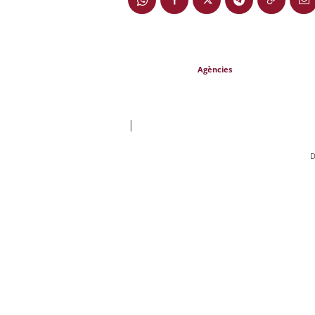
Agències
|
D