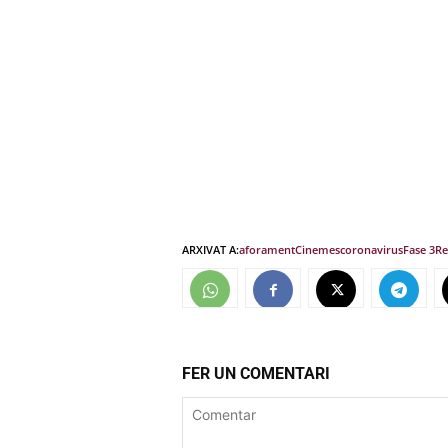
ARXIVAT A:
aforament
Cinemes
coronavirus
Fase 3
Re
FER UN COMENTARI