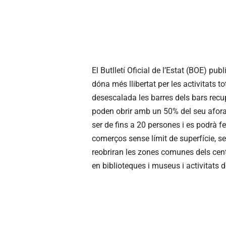
El Butlletí Oficial de l’Estat (BOE) pu
dóna més llibertat per les activitats 
desescalada les barres dels bars recupe
poden obrir amb un 50% del seu afora
ser de fins a 20 persones i es podrà f
comerços sense límit de superfície, s
reobriran les zones comunes dels centr
en biblioteques i museus i activitats de