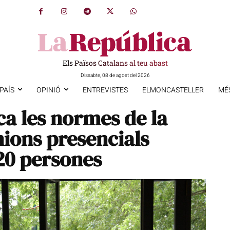
Els Països Catalans al teu abast
Dissabte, 08 de agost del 2026
PAÍS
OPINIÓ
ENTREVISTES
ELMONCASTELLER
MÉ
ca les normes de la
nions presencials
20 persones