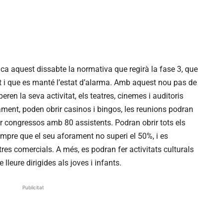
blica aquest dissabte la normativa que regirà la fase 3, que
tot i que es manté l’estat d’alarma. Amb aquest nou pas de
ren la seva activitat, els teatres, cinemes i auditoris
ment, poden obrir casinos i bingos, les reunions podran
er congressos amb 80 assistents. Podran obrir tots els
empre que el seu aforament no superi el 50%, i es
es comercials. A més, es podran fer activitats culturals
 lleure dirigides als joves i infants.
Publicitat