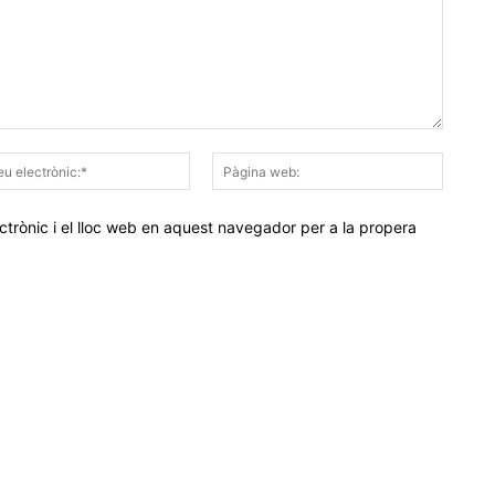
Correu
Pàgina
electrònic:*
web:
trònic i el lloc web en aquest navegador per a la propera