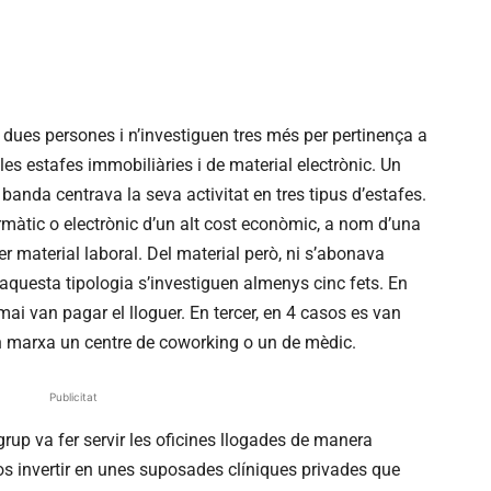
 dues persones i n’investiguen tres més per pertinença a
es estafes immobiliàries i de material electrònic. Un
La banda centrava la seva activitat en tres tipus d’estafes.
ormàtic o electrònic d’un alt cost econòmic, a nom d’una
 material laboral. Del material però, ni s’abonava
D’aquesta tipologia s’investiguen almenys cinc fets. En
ai van pagar el lloguer. En tercer, en 4 casos es van
en marxa un centre de coworking o un de mèdic.
Publicitat
 grup va fer servir les oficines llogades de manera
los invertir en unes suposades clíniques privades que