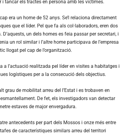
gar i tancar els tractes en persona amb les víctimes.
ap era un home de 52 anys. Se’l relaciona directament
ques que el líder. Pel que fa als col·laboradors, eren dos
 D’aquests, un dels homes es feia passar per secretari, i
nia un rol similar i l’altre home participava de l’empresa
tic llogat pel cap de l’organització.
a l’actuació realitzada pel líder en visites a habitatges i
ues logístiques per a la consecució dels objectius.
t grau de mobilitat arreu del l’Estat i es trobaven en
desmantellament. De fet, els investigadors van detectar
metre estaves de major envergadura.
quatre antecedents per part dels Mossos i onze més entre
tafes de característiques similars arreu del territori