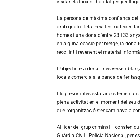
visitar els locals i habitatges per llo
La persona de màxima confiança del c
amb quatre fets. Feia les mateixes tas
homes i una dona d’entre 23 i 33 anys.
en alguna ocasió per metge, la dona te
recollint i revenent el material informà
L’objectiu era donar més versemblança 
locals comercials, a banda de fer tasq
Els presumptes estafadors tenien un al
plena activitat en el moment del seu 
que l’organització s’encaminava a co
Al líder del grup criminal li consten 
Guàrdia Civil i Policia Nacional, per es