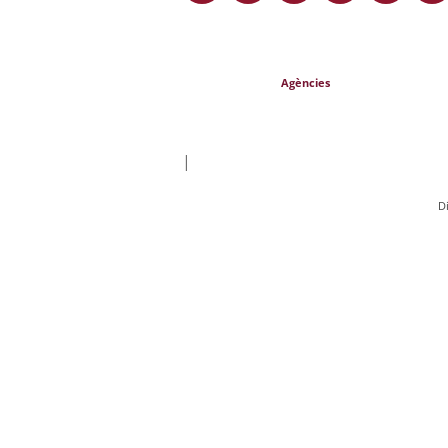
Agències
|
D