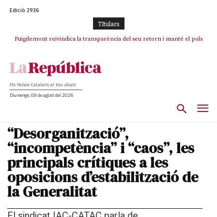
Edició 2936
TItulars
Puigdemont reivindica la transparència del seu retorn i manté el pols
Portugal acusa Espanya de provocar un “efecte crida” massiu per la seva
ferm per la plena llibertat dels encausats
“manca de regulació” migratòria
Els Països Catalans al teu abast
Diumenge, 09 de agost del 2026
“Desorganització”,
“incompetència” i “caos”, les
principals crítiques a les
oposicions d’estabilització de
la Generalitat
El sindicat IAC-CATAC parla de