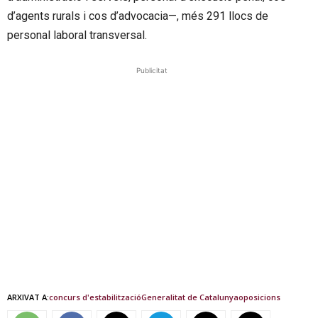
d’agents rurals i cos d’advocacia—, més 291 llocs de
personal laboral transversal.
Publicitat
ARXIVAT A:
concurs d'estabilització
Generalitat de Catalunya
oposicions