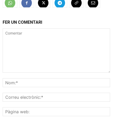
FER UN COMENTARI
Comentar
Nom
Corr
elec
Pàgi
web