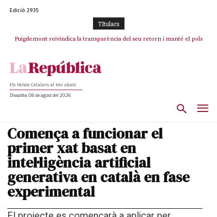
Edició 2935
TItulars
Puigdemont reivindica la transparència del seu retorn i manté el pols
Portugal acusa Espanya de provocar un “efecte crida” massiu per la seva
ferm per la plena llibertat dels encausats
“manca de regulació” migratòria
Els Països Catalans al teu abast
Dissabte, 08 de agost del 2026
Comença a funcionar el
primer xat basat en
intel·ligència artificial
generativa en català en fase
experimental
El projecte es començarà a aplicar per