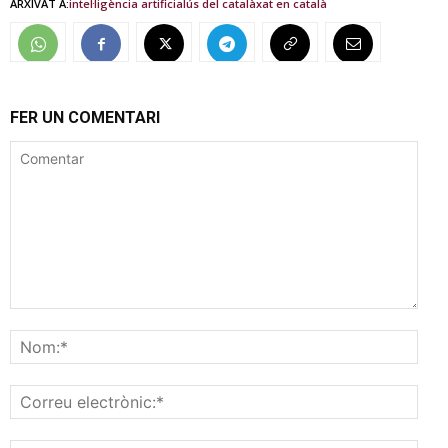
ARXIVAT A:
intel·ligència artificial
ús del català
xat en català
FER UN COMENTARI
Comentar
Nom
Corr
elec