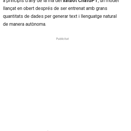
a principis d’any de la mà del
xatbot ChatGPT
, un model
llançat en obert després de ser entrenat amb grans
quantitats de dades per generar text i llenguatge natural
de manera autònoma.
Publicitat