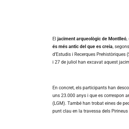
El
jaciment arqueològic de Montlleó
,
és més antic del que es creia
, segon
d’Estudis i Recerques Prehistòriques (
i 27 de juliol han excavat aquest jacimen
En concret, els participants han descob
uns 23.000 anys i que es correspon
(LGM). També han trobat eines de ped
punt clau en la travessa dels Pirineus