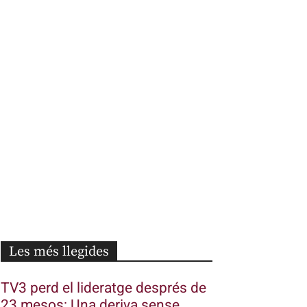
Les més llegides
TV3 perd el lideratge després de
23 mesos: Una deriva sense