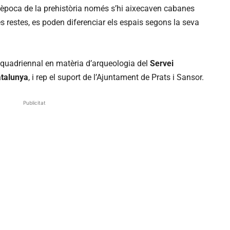
a època de la prehistòria només s’hi aixecaven cabanes
es restes, es poden diferenciar els espais segons la seva
jecte quadriennal en matèria d’arqueologia del
Servei
atalunya
, i rep el suport de l’Ajuntament de Prats i Sansor.
Publicitat