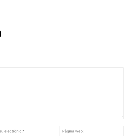
Correu
Pàgina
electrònic:*
web: