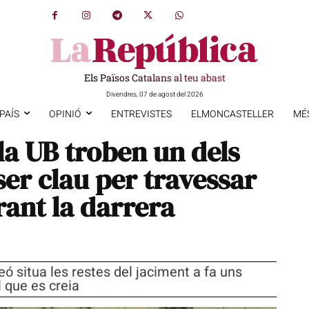
Els Països Catalans al teu abast
Divendres, 07 de agost del 2026
PAÍS
OPINIÓ
ENTREVISTES
ELMONCASTELLER
MÉ
la UB troben un dels
er clau per travessar
rant la darrera
ó situa les restes del jaciment a fa uns
 que es creia