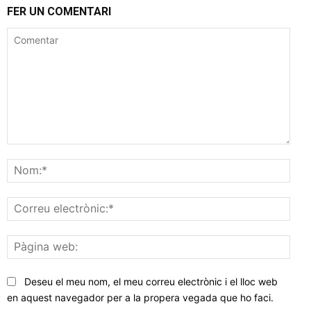
FER UN COMENTARI
Comentar
Nom
Corr
elec
Pàgi
web
Deseu el meu nom, el meu correu electrònic i el lloc web
en aquest navegador per a la propera vegada que ho faci.