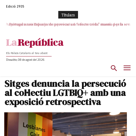
Edició 2935
TItulars
Portugal acusa Espanya de provocar un “efecte crida” massiu per la seva
“manca de regulació” migratòria
Els Països Catalans al teu abast
Dissabte, 08 de agost del 2026
Sitges denuncia la persecució
al col·lectiu LGTBIQ+ amb una
exposició retrospectiva