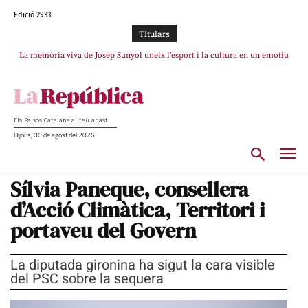
Edició 2933
TItulars
La memòria viva de Josep Sunyol uneix l’esport i la cultura en un emotiu
homenatge a Guadarrama pel seu 90è aniversari
Els Països Catalans al teu abast
Dijous, 06 de agost del 2026
Sílvia Paneque, consellera
d’Acció Climàtica, Territori i
portaveu del Govern
La diputada gironina ha sigut la cara visible
del PSC sobre la sequera