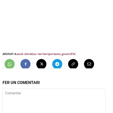
ARXIVAT A:
acció climàtica i territori
portaveu govern
PSC
FER UN COMENTARI