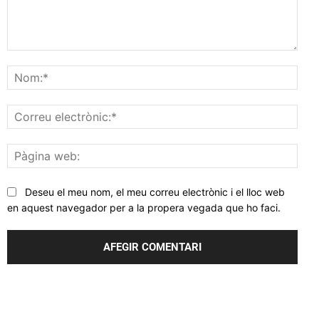
Comentar
Nom
Corr
elec
Pàgi
web
Deseu el meu nom, el meu correu electrònic i el lloc web
en aquest navegador per a la propera vegada que ho faci.