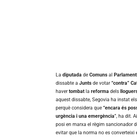
La
diputada
de
Comuns
al
Parlament
dissabte a
Junts
de votar
“contra” Ca
haver
tombat
la
reforma
dels
lloguer
aquest dissabte, Segovia ha instat els 
perquè considera que
“encara és poss
urgència i una emergència
”, ha dit.
posi en marxa el règim sancionador de 
evitar que la norma no es converteixi 