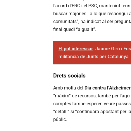
l’acord d’ERC i el PSC, mantenint re
buscar majories i allò que respongui a
comunitats”, ha indicat al ser pregu
final quedi “aigualit”.
Et pot interessar
Jaume Giró i Eu
militància de Junts per Catalunya
Drets socials
Amb motiu del
Dia contra l’Alzheimer
“màxim” de recursos, també per l’agènc
comptes també esperen veure passes e
“detalli” si “continuarà apostant per l
públic.