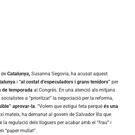
de
Catalunya,
Susanna Segovia, ha acusat aquest
talunya
i
“al costat d’especuladors i grans tenidors”
per
s de temporada
al Congrés. En una atenció als mitjans
socialistes a “prioritzar” la negociació per la reforma,
ible” aprovar-la
. “Volem que estigui feta perquè
és una
 Així mateix, ha demanat al govern de Salvador Illa que
la regulació dels lloguers per acabar amb el “frau” i
en “paper mullat”.