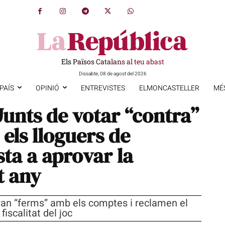
Els Països Catalans al teu abast
Dissabte, 08 de agost del 2026
PAÍS
OPINIÓ
ENTREVISTES
ELMONCASTELLER
MÉ
Junts de votar “contra”
els lloguers de
ta a aprovar la
t any
ran “ferms” amb els comptes i reclamen el
fiscalitat del joc