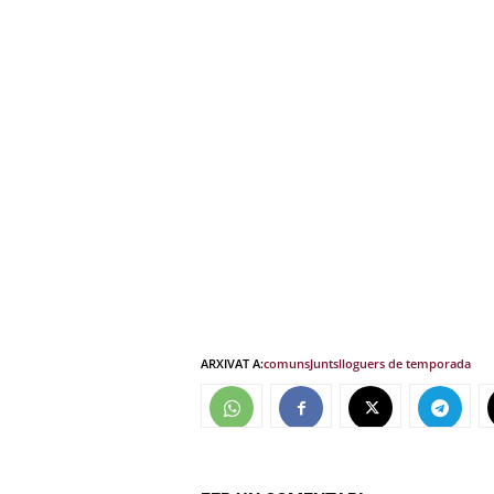
ARXIVAT A:
comuns
Junts
lloguers de temporada