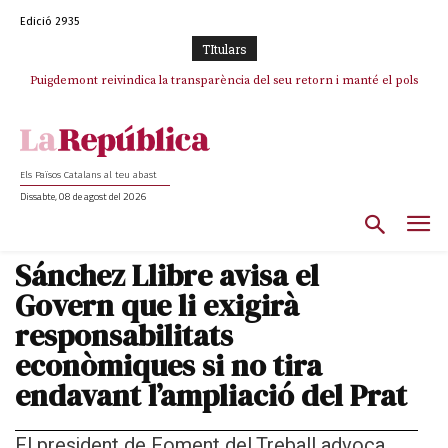
Edició 2935
TItulars
Puigdemont reivindica la transparència del seu retorn i manté el pols
Portugal acusa Espanya de provocar un “efecte crida” massiu per la seva
ferm per la plena llibertat dels encausats
“manca de regulació” migratòria
Els Països Catalans al teu abast
Dissabte, 08 de agost del 2026
Sánchez Llibre avisa el
Govern que li exigirà
responsabilitats
econòmiques si no tira
endavant l’ampliació del Prat
El president de Foment del Treball advoca