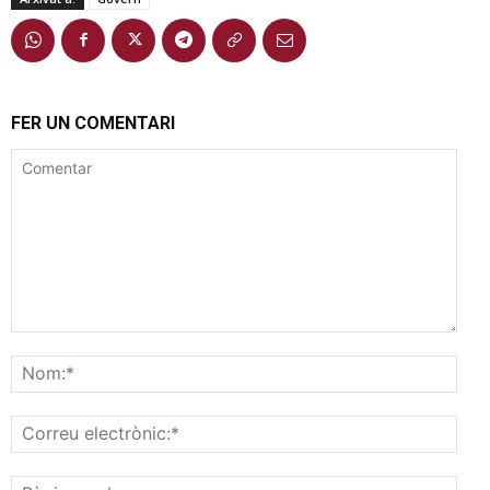
FER UN COMENTARI
Comentar
Nom
Corr
elec
Pàgi