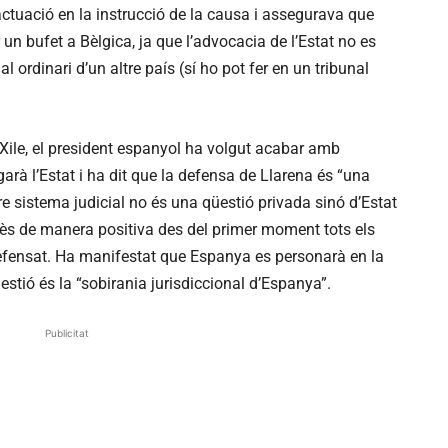
 actuació en la instrucció de la causa i assegurava que
 un bufet a Bèlgica, ja que l’advocacia de l’Estat no es
 ordinari d’un altre país (sí ho pot fer en un tribunal
 Xile, el president espanyol ha volgut acabar amb
arà l’Estat i ha dit que la defensa de Llarena és “una
re sistema judicial no és una qüestió privada sinó d’Estat
 atès de manera positiva des del primer moment tots els
defensat. Ha manifestat que Espanya es personarà en la
tió és la “sobirania jurisdiccional d’Espanya”.
Publicitat