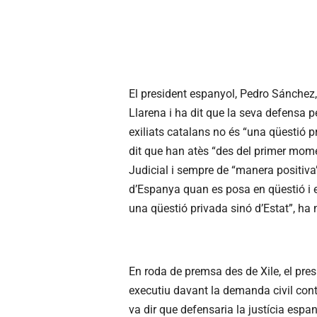
El president espanyol, Pedro Sánchez,
Llarena i ha dit que la seva defensa p
exiliats catalans no és “una qüestió pr
dit que han atès “des del primer mome
Judicial i sempre de “manera positiva”
d’Espanya quan es posa en qüestió i e
una qüestió privada sinó d’Estat”, ha 
En roda de premsa des de Xile, el pre
executiu davant la demanda civil contr
va dir que defensaria la justícia espan