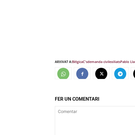
ARXIVAT A:
Bèlgica
C's
demanda civil
exiliats
Pablo Ll
FER UN COMENTARI