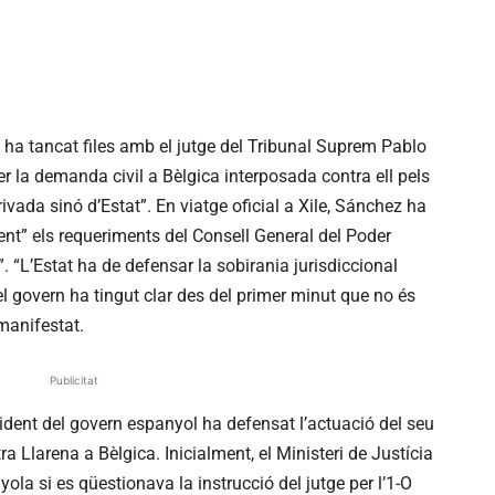
 ha tancat files amb el jutge del Tribunal Suprem Pablo
er la demanda civil a Bèlgica interposada contra ell pels
ivada sinó d’Estat”. En viatge oficial a Xile, Sánchez ha
nt” els requeriments del Consell General del Poder
. “L’Estat ha de defensar la sobirania jurisdiccional
l govern ha tingut clar des del primer minut que no és
manifestat.
Publicitat
sident del govern espanyol ha defensat l’actuació del seu
a Llarena a Bèlgica. Inicialment, el Ministeri de Justícia
yola si es qüestionava la instrucció del jutge per l’1-O