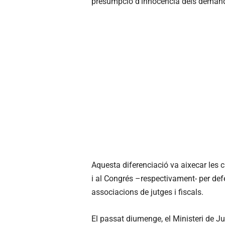
presumpció d’innocència dels deman
Aquesta diferenciació va aixecar les cr
i al Congrés –respectivament- per def
associacions de jutges i fiscals.
El passat diumenge, el Ministeri de Ju