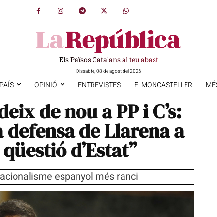
Els Països Catalans al teu abast
Dissabte, 08 de agost del 2026
PAÍS
OPINIÓ
ENTREVISTES
ELMONCASTELLER
MÉ
eix de nou a PP i C’s:
a defensa de Llarena a
 qüestió d’Estat”
 nacionalisme espanyol més ranci