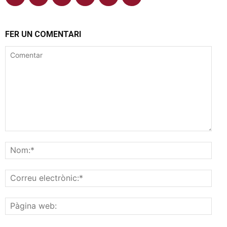
FER UN COMENTARI
Comentar
Nom
Corr
elec
Pàgi
web