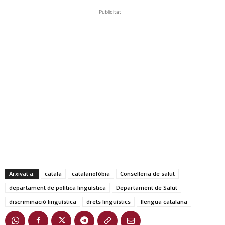
Publicitat
Arxivat a:
catala
catalanofòbia
Conselleria de salut
departament de política lingüística
Departament de Salut
discriminació lingüística
drets lingüístics
llengua catalana