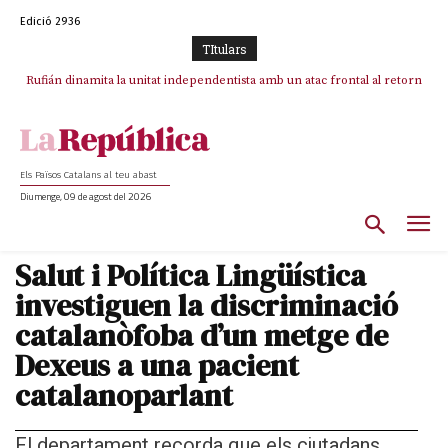
Edició 2936
TItulars
Rufián dinamita la unitat independentista amb un atac frontal al retorn
Puigdemont reivindica la transparència del seu retorn i manté el pols
ferm per la plena llibertat dels encausats
de Puigdemont
Els Països Catalans al teu abast
Diumenge, 09 de agost del 2026
Salut i Política Lingüística
investiguen la discriminació
catalanòfoba d’un metge de
Dexeus a una pacient
catalanoparlant
El departament recorda que els ciutadans