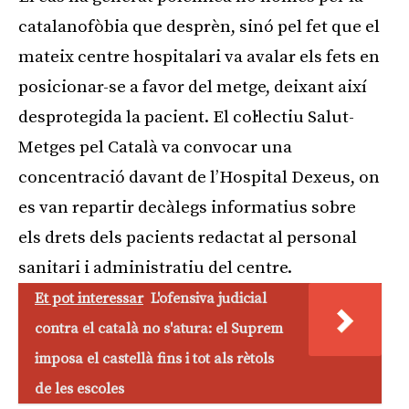
catalanofòbia que desprèn, sinó pel fet que el
mateix centre hospitalari va avalar els fets en
posicionar-se a favor del metge, deixant així
desprotegida la pacient. El col·lectiu Salut-
Metges pel Català va convocar una
concentració davant de l’Hospital Dexeus, on
es van repartir decàlegs informatius sobre
els drets dels pacients redactat al personal
sanitari i administratiu del centre.
Et pot interessar
L'ofensiva judicial
contra el català no s'atura: el Suprem
imposa el castellà fins i tot als rètols
de les escoles