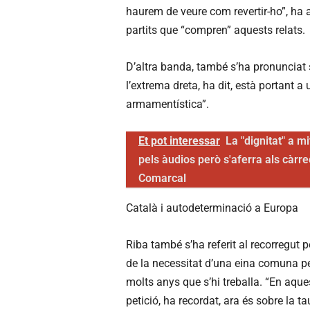
haurem de veure com revertir-ho”, ha as
partits que “compren” aquests relats.
D’altra banda, també s’ha pronunciat 
l’extrema dreta, ha dit, està portant a
armamentística”.
Et pot interessar
La "dignitat" a m
pels àudios però s'aferra als càrre
Comarcal
Català i autodeterminació a Europa
Riba també s’ha referit al recorregut 
de la necessitat d’una eina comuna per
molts anys que s’hi treballa. “En aqu
petició, ha recordat, ara és sobre la t