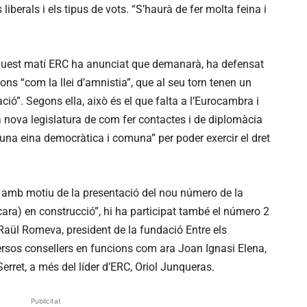
iberals i els tipus de vots. “S’haurà de fer molta feina i
 aquest matí ERC ha anunciat que demanarà, ha defensat
ions “com la llei d’amnistia”, que al seu torn tenen un
ció”. Segons ella, això és el que falta a l’Eurocambra i
a nova legislatura de com fer contactes i de diplomàcia
una eina democràtica i comuna” per poder exercir el dret
at amb motiu de la presentació del nou número de la
cara) en construcció”, hi ha participat també el número 2
Raül Romeva, president de la fundació Entre els
versos consellers en funcions com ara Joan Ignasi Elena,
Serret, a més del líder d’ERC, Oriol Junqueras.
Publicitat