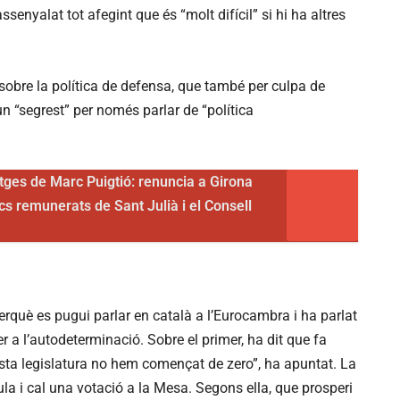
senyalat tot afegint que és “molt difícil” si hi ha altres
sobre la política de defensa, que també per culpa de
 un “segrest” per només parlar de “política
itges de Marc Puigtió: renuncia a Girona
cs remunerats de Sant Julià i el Consell
perquè es pugui parlar en català a l’Eurocambra i ha parlat
 a l’autodeterminació. Sobre el primer, ha dit que fa
esta legislatura no hem començat de zero”, ha apuntat. La
aula i cal una votació a la Mesa. Segons ella, que prosperi