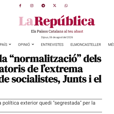
Els Països Catalans al teu abast
Dijous, 06 de agost del 2026
PAÍS
OPINIÓ
ENTREVISTES
ELMONCASTELLER
MÉ
la “normalització” dels
atoris de l’extrema
e socialistes, Junts i el
política exterior quedi "segrestada" per la