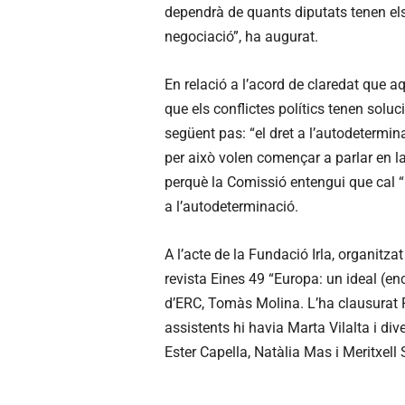
dependrà de quants diputats tenen els l
negociació”, ha augurat.
En relació a l’acord de claredat que
que els conflictes polítics tenen soluc
següent pas: “el dret a l’autodetermina
per això volen començar a parlar en l
perquè la Comissió entengui que cal “
a l’autodeterminació.
A l’acte de la Fundació Irla, organitz
revista Eines 49 “Europa: un ideal (en
d’ERC, Tomàs Molina. L’ha clausurat 
assistents hi havia Marta Vilalta i di
Ester Capella, Natàlia Mas i Meritxell 