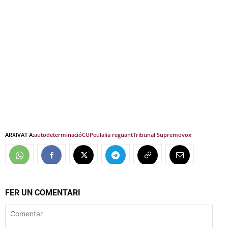
ARXIVAT A:
autodeterminació
CUP
eulalia reguant
Tribunal Supremo
vox
FER UN COMENTARI