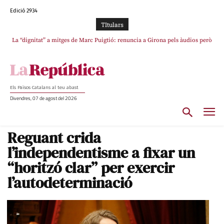
Edició 2934
TItulars
La “dignitat” a mitges de Marc Puigtió: renuncia a Girona pels àudios però
Junts exigeix que Catalunya quedi “fora” del repartiment dels menors
s’aferra als càrrecs remunerats de Sant Julià i el Consell Comarcal
migrants de Ceuta
Els Països Catalans al teu abast
Divendres, 07 de agost del 2026
Reguant crida
l’independentisme a fixar un
“horitzó clar” per exercir
l’autodeterminació