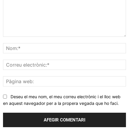
Comentar
Nom
Corr
elec
Pàgi
web
Deseu el meu nom, el meu correu electrònic i el lloc web
en aquest navegador per a la propera vegada que ho faci.