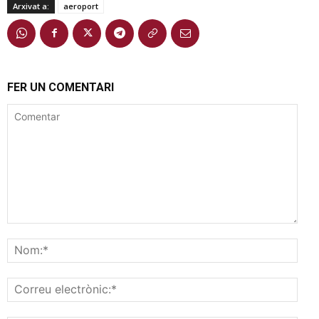
Arxivat a:
aeroport
FER UN COMENTARI
Comentar
Nom
Corr
elec