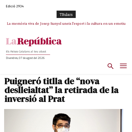
Edició 2934
TItulars
La memòria viva de Josep Sunyol uneix l’esport i la cultura en un emotiu
homenatge a Guadarrama pel seu 90è aniversari
Els Països Catalans al teu abast
Divendres, 07 de agost del 2026
Puigneró titlla de “nova
deslleialtat” la retirada de la
inversió al Prat