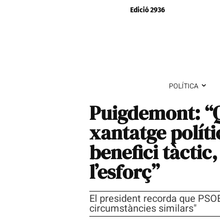
Edició 2936
POLÍTICA
Puigdemont: “
xantatge políti
benefici tàctic,
l’esforç”
El president recorda que PSOE 
circumstàncies similars"