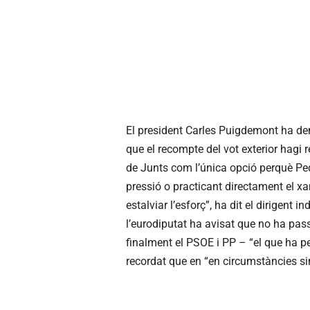
El president Carles Puigdemont ha de
que el recompte del vot exterior hagi re
de Junts com l’única opció perquè Ped
pressió o practicant directament el xan
estalviar l’esforç”, ha dit el dirigent
l’eurodiputat ha avisat que no ha pas
finalment el PSOE i PP – “el que ha pe
recordat que en “en circumstàncies simi