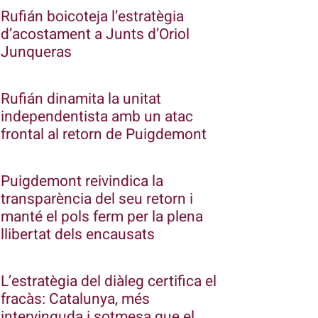
Rufián boicoteja l’estratègia
d’acostament a Junts d’Oriol
Junqueras
Rufián dinamita la unitat
independentista amb un atac
frontal al retorn de Puigdemont
Puigdemont reivindica la
transparència del seu retorn i
manté el pols ferm per la plena
llibertat dels encausats
L’estratègia del diàleg certifica el
fracàs: Catalunya, més
intervinguda i sotmesa que el