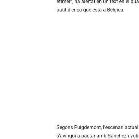
efímer”, ha alertat en un text en el 
patit d’ençà que està a Bèlgica.
Segons Puigdemont, l’escenari actual d
s’avingui a pactar amb Sánchez i voti ‘s