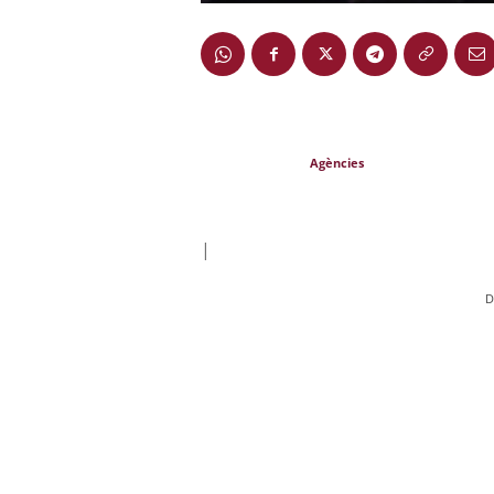
Agències
|
D