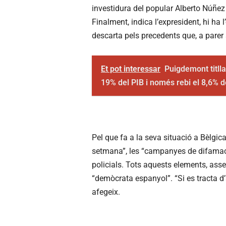
investidura del popular Alberto Núñez 
Finalment, indica l’expresident, hi ha 
descarta pels precedents que, a parer 
Et pot interessar
Puigdemont titlla
19% del PIB i només rebi el 8,6% d
Pel que fa a la seva situació a Bèlg
setmana”, les “campanyes de difamació”
policials. Tots aquests elements, asseg
“demòcrata espanyol”. “Si es tracta d’a
afegeix.