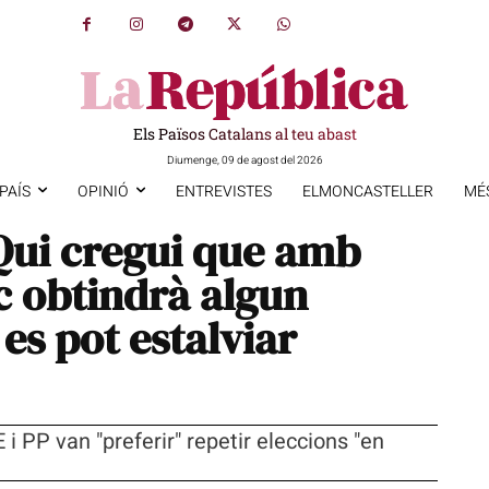
Els Països Catalans al teu abast
Diumenge, 09 de agost del 2026
PAÍS
OPINIÓ
ENTREVISTES
ELMONCASTELLER
MÉ
Qui cregui que amb
c obtindrà algun
 es pot estalviar
i PP van "preferir" repetir eleccions "en