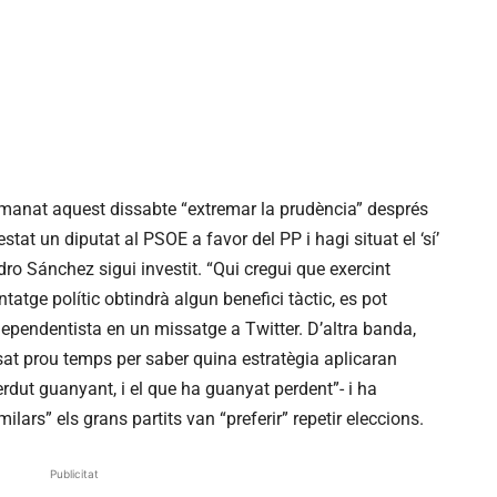
manat aquest dissabte “extremar la prudència” després
stat un diputat al PSOE a favor del PP i hagi situat el ‘sí’
ro Sánchez sigui investit. “Qui cregui que exercint
tatge polític obtindrà algun benefici tàctic, es pot
 independentista en un missatge a Twitter. D’altra banda,
sat prou temps per saber quina estratègia aplicaran
rdut guanyant, i el que ha guanyat perdent”- i ha
lars” els grans partits van “preferir” repetir eleccions.
Publicitat