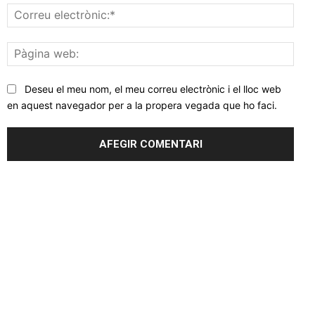
Corr
elec
Pàgi
web
Deseu el meu nom, el meu correu electrònic i el lloc web
en aquest navegador per a la propera vegada que ho faci.