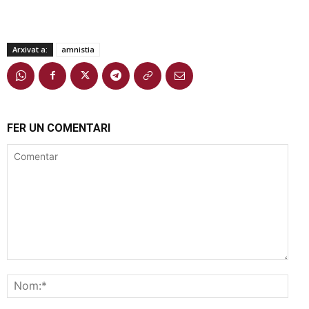
Arxivat a:
amnistia
FER UN COMENTARI
Comentar
Nom