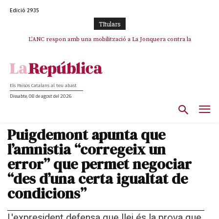
Edició 2935
TItulars
SOS Costa Brava es planta contra la “nefasta” prolongació de la C-32 i
L’ANC respon amb una mobilització a La Jonquera contra la
catalanofòbia i els abusos de la Policia Nacional
n’exigeix la retirada immediata
Els Països Catalans al teu abast
Dissabte, 08 de agost del 2026
Puigdemont apunta que
l’amnistia “corregeix un
error” que permet negociar
“des d’una certa igualtat de
condicions”
L'expresident defensa que llei és la prova que