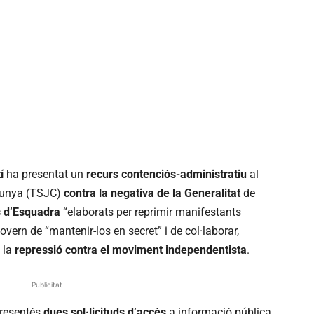
í
ha presentat un
recurs contenciós-administratiu
al
alunya (TSJC)
contra la negativa de la Generalitat
de
s d’Esquadra
“elaborats per reprimir manifestants
vern de “mantenir-los en secret” i de col·laborar,
 la
repressió contra el moviment independentista
.
Publicitat
presentés
dues sol·licituds d’accés
a informació pública