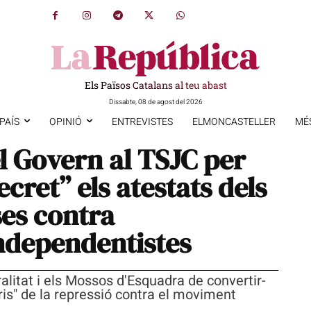
Els Països Catalans al teu abast
Dissabte, 08 de agost del 2026
PAÍS
OPINIÓ
ENTREVISTES
ELMONCASTELLER
MÉ
l Govern al TSJC per
cret” els atestats dels
es contra
ndependentistes
alitat i els Mossos d'Esquadra de convertir-
ris" de la repressió contra el moviment