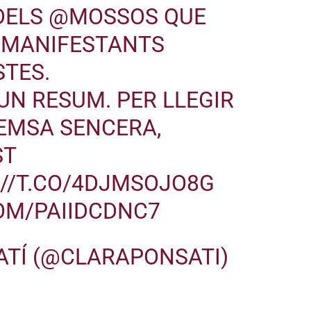
DELS
@MOSSOS
QUE
 MANIFESTANTS
STES.
 UN RESUM. PER LLEGIR
EMSA SENCERA,
ST
://T.CO/4DJMSOJO8G
OM/PAIIDCDNC7
ATÍ (@CLARAPONSATI)