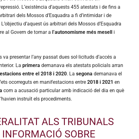
epressió. L’existència d’aquests 455 atestats i de fins a
bitrari dels Mossos d’Esquadra a fi d’intimidar i de
 L’objectiu d’aquest ús arbitrari dels Mossos d’Esquadra
tre al Govern de tornar a
l’autonomisme més mesell
i
 va presentar l’any passat dues sol·licituds d’accés a
nterior. La
primera
demanava els atestats policials arran
stacions entre el 2018 i 2020
. La
segona
demanava el
fets ocorreguts en manifestacions entre
2018 i 2021
en
a
com a acusació particular amb indicació del dia en què
s’havien instruït els procediments.
RALITAT ALS TRIBUNALS
 INFORMACIÓ SOBRE