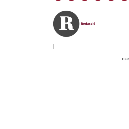
Redacció
|
Dium