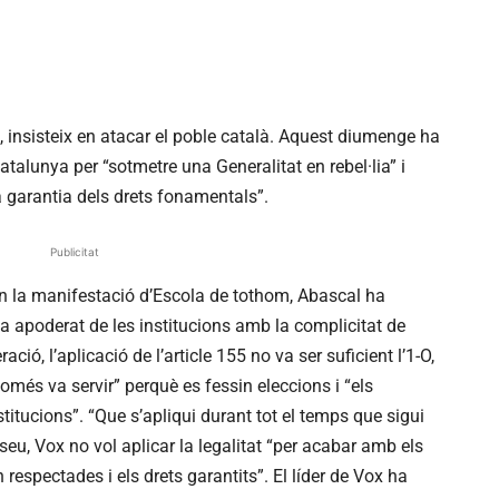
, insisteix en atacar el poble català. Aquest diumenge ha
alunya per “sotmetre una Generalitat en rebel·lia” i
la garantia dels drets fonamentals”.
Publicitat
en la manifestació d’Escola de tothom, Abascal ha
a apoderat de les institucions amb la complicitat de
ió, l’aplicació de l’article 155 no va ser suficient l’1-O,
només va servir” perquè es fessin eleccions i “els
titucions”. “Que s’apliqui durant tot el temps que sigui
seu, Vox no vol aplicar la legalitat “per acabar amb els
n respectades i els drets garantits”. El líder de Vox ha