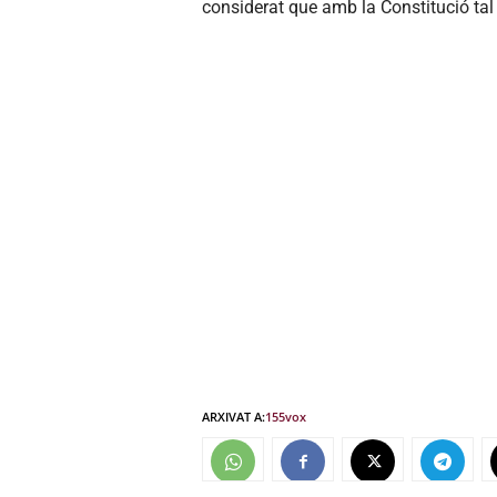
considerat que amb la Constitució tal c
ARXIVAT A:
155
vox