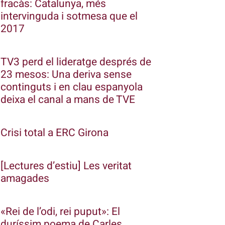
fracàs: Catalunya, més
intervinguda i sotmesa que el
2017
TV3 perd el lideratge després de
23 mesos: Una deriva sense
continguts i en clau espanyola
deixa el canal a mans de TVE
Crisi total a ERC Girona
[Lectures d’estiu] Les veritat
amagades
«Rei de l’odi, rei puput»: El
duríssim poema de Carles