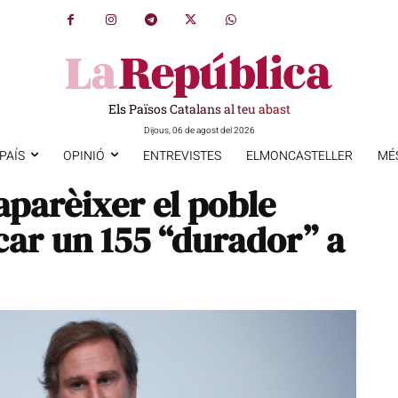
Els Països Catalans al teu abast
Dijous, 06 de agost del 2026
PAÍS
OPINIÓ
ENTREVISTES
ELMONCASTELLER
MÉ
aparèixer el poble
icar un 155 “durador” a