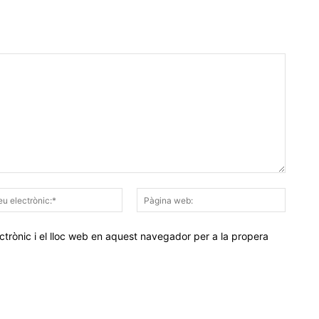
Correu
Pàgina
electrònic:*
web:
trònic i el lloc web en aquest navegador per a la propera