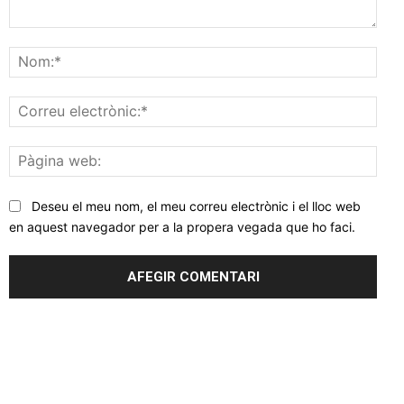
Comentar
Nom
Corr
elec
Pàgi
web
Deseu el meu nom, el meu correu electrònic i el lloc web
en aquest navegador per a la propera vegada que ho faci.