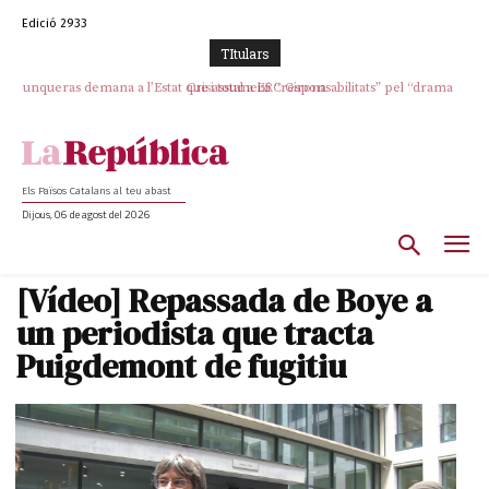
Edició 2933
TItulars
Junqueras demana a l’Estat que assumeixi “responsabilitats” pel “drama
Crisi total a ERC Girona
humà” a Ceuta i avança que Catalunya haurà de continuar acollint
menors
Els Països Catalans al teu abast
Dijous, 06 de agost del 2026
[Vídeo] Repassada de Boye a
un periodista que tracta
Puigdemont de fugitiu