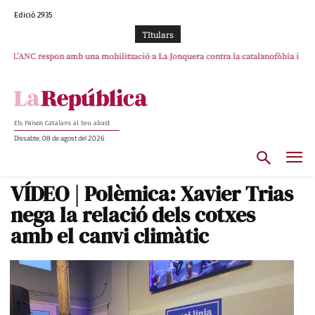
Edició 2935
TItulars
L’ANC respon amb una mobilització a La Jonquera contra la catalanofòbia i
SOS Costa Brava es planta contra la “nefasta” prolongació de la C-32 i
els abusos de la Policia Nacional
n’exigeix la retirada immediata
Els Països Catalans al teu abast
Dissabte, 08 de agost del 2026
VÍDEO | Polèmica: Xavier Trias
nega la relació dels cotxes
amb el canvi climàtic