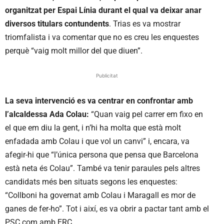
organitzat per Espai Línia durant el qual va deixar anar
diversos titulars contundents
. Trias es va mostrar
triomfalista i va comentar que no es creu les enquestes
perquè “vaig molt millor del que diuen”.
Publicitat
La seva intervenció es va centrar en confrontar amb
l’alcaldessa Ada Colau:
“Quan vaig pel carrer em fixo en
el que em diu la gent, i n’hi ha molta que està molt
enfadada amb Colau i que vol un canvi” i, encara, va
afegir-hi que “l’única persona que pensa que Barcelona
està neta és Colau”. També va tenir paraules pels altres
candidats més ben situats segons les enquestes:
“Collboni ha governat amb Colau i Maragall es mor de
ganes de fer-ho”. Tot i així, es va obrir a pactar tant amb el
PSC com amb ERC.