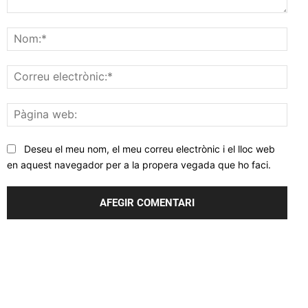
Comentar
Nom
Corr
elec
Pàgi
web
Deseu el meu nom, el meu correu electrònic i el lloc web
en aquest navegador per a la propera vegada que ho faci.