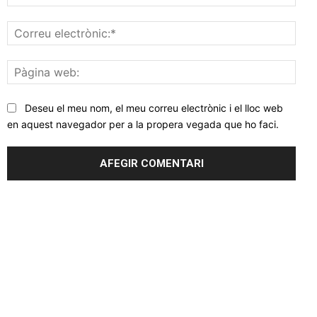
Corr
elec
Pàgi
web
Deseu el meu nom, el meu correu electrònic i el lloc web
en aquest navegador per a la propera vegada que ho faci.