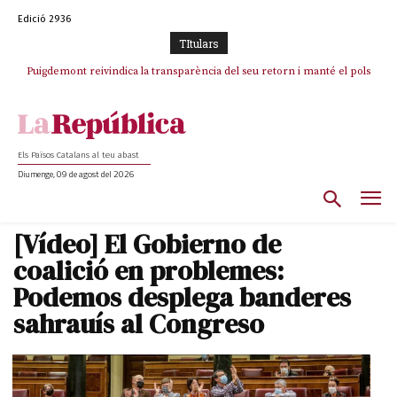
Edició 2936
TItulars
Puigdemont reivindica la transparència del seu retorn i manté el pols
ferm per la plena llibertat dels encausats
Els Països Catalans al teu abast
Diumenge, 09 de agost del 2026
[Vídeo] El Gobierno de
coalició en problemes:
Podemos desplega banderes
sahrauís al Congreso