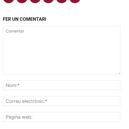
FER UN COMENTARI
Comentar
Nom
Corr
elec
Pàgi
web