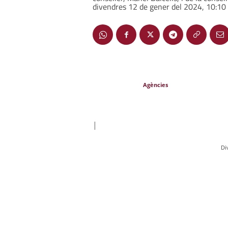
divendres 12 de gener del 2024, 10:10 
Agències
|
Di