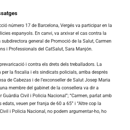
ssatges
ucció número 17 de Barcelona, Vergés va participar en la
icies espanyols. En canvi, va arxivar el cas contra la
es subdirectora general de Promoció de la Salut, Carmen
ons i Professionals del CatSalut, Sara Manjón.
revaricació i contra els drets dels treballadors. La
r la fiscalia i els sindicats policials, arriba després
sa de Cabezas i de l’exconseller de Salut Josep Maria
na membre del gabinet de la consellera va dir a
Guàrdia Civil i Policia Nacional”; “Carmen, parlat amb
 edats, veuen per franja de 60 a 65” i “Altre cop la
ivil i Policia Nacional, no podem argumentar-ho, ho