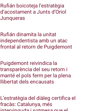
Rufián boicoteja l’estratègia
d’acostament a Junts d’Oriol
Junqueras
Rufián dinamita la unitat
independentista amb un atac
frontal al retorn de Puigdemont
Puigdemont reivindica la
transparència del seu retorn i
manté el pols ferm per la plena
llibertat dels encausats
L’estratègia del diàleg certifica el
fracàs: Catalunya, més
intervinguda i sotmesa que el