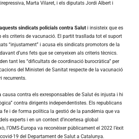
irepressiva, Marta Vilaret, i els diputats Jordi Albert i
aquests sindicats policials contra Salut
i insisteix que es
ls criteris de vacunació. El partit trasllada tot el suport
gats “injustament” i acusa els sindicats promotors de la
 davant d’uns fets que se cenyeixen als criteris tècnics.
den tant les “dificultats de coordinació burocràtica” per
cacions del Ministeri de Sanitat respecte de la vacunació
 recurrents.
 causa contra els exresponsables de Salut és injusta i hi
lògica” contra dirigents independentistes. Els republicans
a fe i de forma política la gestió de la pandèmia que va
 dels experts i en un context d’incertesa global
això, l’OMS-Europa va reconèixer públicament el 2022 l’èxit
a covid-19 del Departament de Salut a Catalunya.