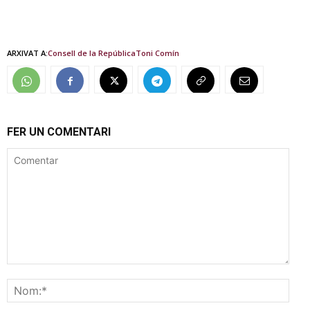
ARXIVAT A:
Consell de la República
Toni Comín
FER UN COMENTARI
Comentar
Nom