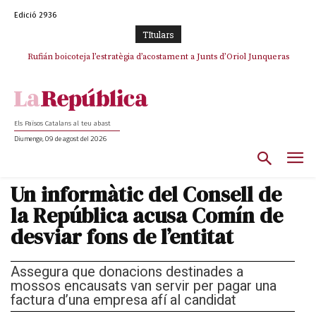
Edició 2936
TItulars
Rufián boicoteja l’estratègia d’acostament a Junts d’Oriol Junqueras
Els Països Catalans al teu abast
Diumenge, 09 de agost del 2026
Un informàtic del Consell de
la República acusa Comín de
desviar fons de l’entitat
Assegura que donacions destinades a
mossos encausats van servir per pagar una
factura d’una empresa afí al candidat