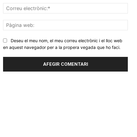
Corr
elec
Pàgi
web
Deseu el meu nom, el meu correu electrònic i el lloc web
en aquest navegador per a la propera vegada que ho faci.