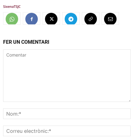
Sixena
TSJC
FER UN COMENTARI
Comentar
Nom
Corr
elec