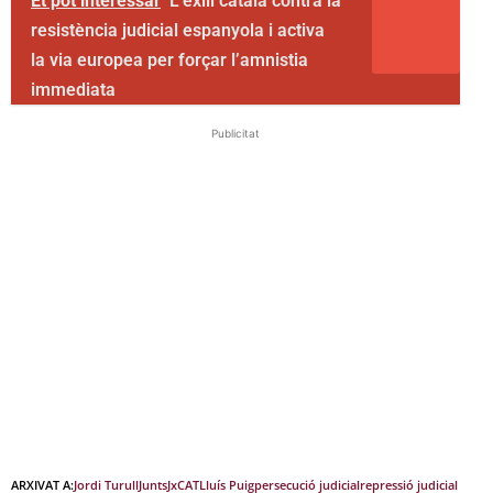
Et pot interessar
L’exili català contra la
resistència judicial espanyola i activa
la via europea per forçar l’amnistia
immediata
Publicitat
ARXIVAT A:
Jordi Turull
Junts
JxCAT
Lluís Puig
persecució judicial
repressió judicial