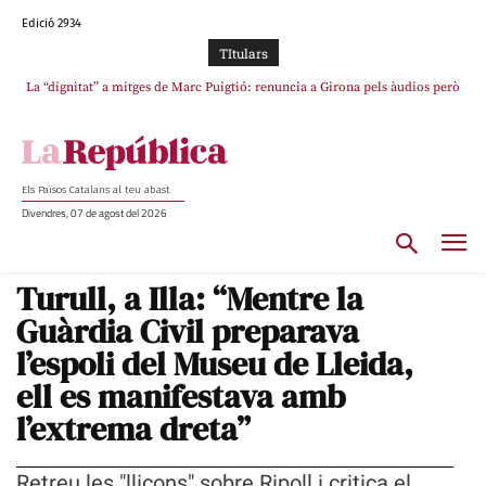
Edició 2934
TItulars
La “dignitat” a mitges de Marc Puigtió: renuncia a Girona pels àudios però
s’aferra als càrrecs remunerats de Sant Julià i el Consell Comarcal
Els Països Catalans al teu abast
Divendres, 07 de agost del 2026
Turull, a Illa: “Mentre la
Guàrdia Civil preparava
l’espoli del Museu de Lleida,
ell es manifestava amb
l’extrema dreta”
Retreu les "lliçons" sobre Ripoll i critica el