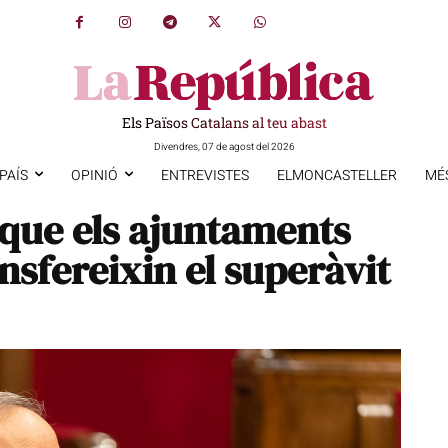
Els Països Catalans al teu abast
Divendres, 07 de agost del 2026
PAÍS
OPINIÓ
ENTREVISTES
ELMONCASTELLER
MÉ
que els ajuntaments
nsfereixin el superàvit