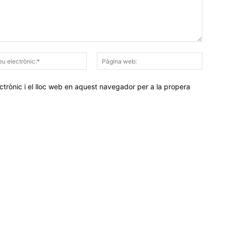
Correu
Pàgina
electrònic:*
web:
trònic i el lloc web en aquest navegador per a la propera