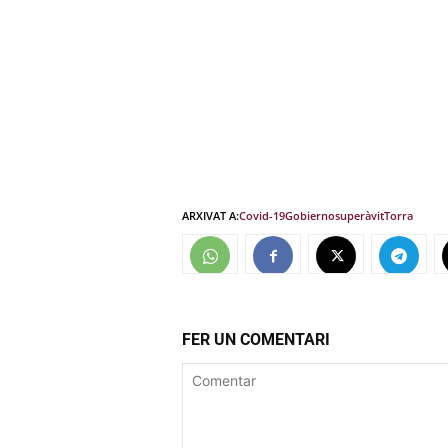
ARXIVAT A:
Covid-19
Gobierno
superàvit
Torra
FER UN COMENTARI