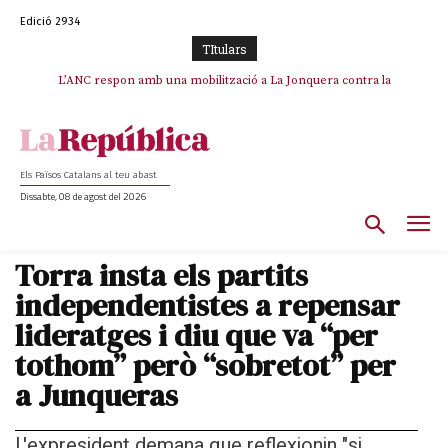
Edició 2934
TItulars
SOS Costa Brava es planta contra la “nefasta” prolongació de la C-32 i
L’ANC respon amb una mobilització a La Jonquera contra la
catalanofòbia i els abusos de la Policia Nacional
n’exigeix la retirada immediata
Els Països Catalans al teu abast
Dissabte, 08 de agost del 2026
Torra insta els partits
independentistes a repensar
lideratges i diu que va “per
tothom” però “sobretot” per
a Junqueras
L'expresident demana que reflexionin "si