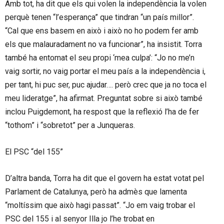
Amb tot, ha dit que els qui volen la independència la volen
perquè tenen “l’esperança” que tindran “un país millor”.
“Cal que ens basem en això i això no ho podem fer amb
els que malauradament no va funcionar”, ha insistit. Torra
també ha entomat el seu propi ‘mea culpa’: “Jo no me’n
vaig sortir, no vaig portar el meu país a la independència i,
per tant, hi puc ser, puc ajudar…. però crec que ja no toca el
meu lideratge”, ha afirmat. Preguntat sobre si això també
inclou Puigdemont, ha respost que la reflexió l’ha de fer
“tothom” i “sobretot” per a Junqueras.
El PSC “del 155”
D’altra banda, Torra ha dit que el govern ha estat votat pel
Parlament de Catalunya, però ha admès que lamenta
“moltíssim que això hagi passat”. “Jo em vaig trobar el
PSC del 155 i al senyor Illa jo l’he trobat en