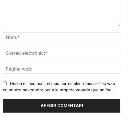
Comentar
Nom
Corr
elec
Pàgi
web
Deseu el meu nom, el meu correu electrònic i el lloc web
en aquest navegador per a la propera vegada que ho faci.