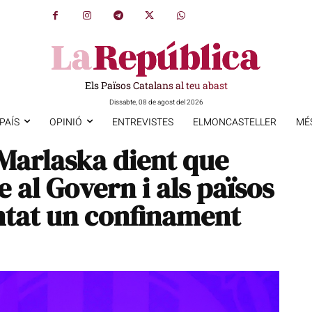
Els Països Catalans al teu abast
Dissabte, 08 de agost del 2026
PAÍS
OPINIÓ
ENTREVISTES
ELMONCASTELLER
MÉ
 Marlaska dient que
e al Govern i als països
ntat un confinament