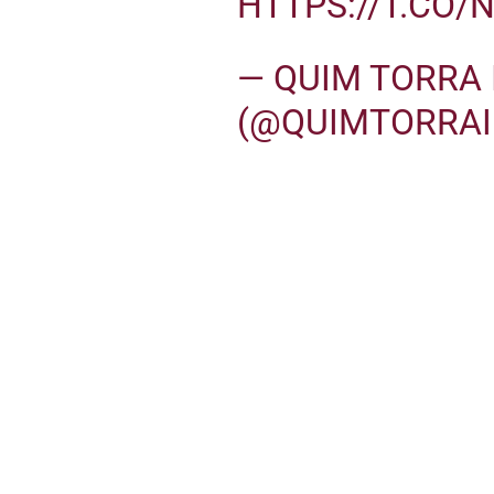
HTTPS://T.CO/
— QUIM TORRA 
(@QUIMTORRAI