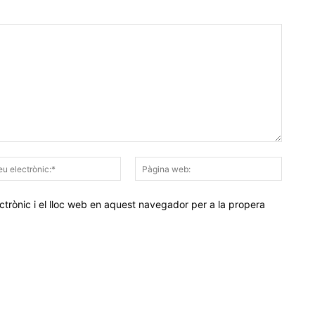
Correu
Pàgina
electrònic:*
web:
trònic i el lloc web en aquest navegador per a la propera