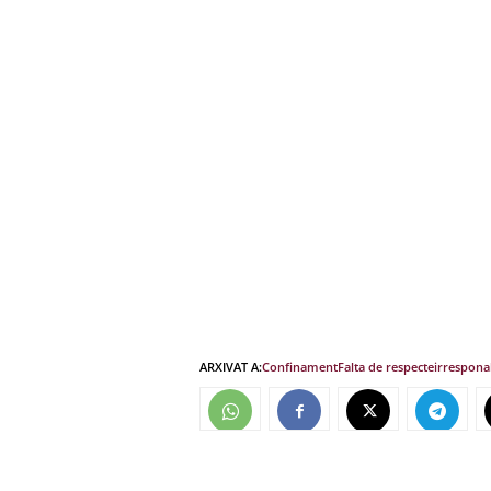
ARXIVAT A:
Confinament
Falta de respecte
irrespona