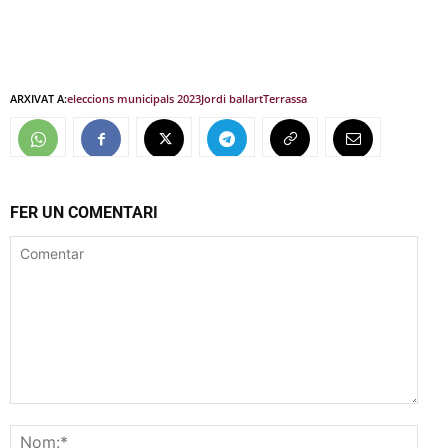
ARXIVAT A:
eleccions municipals 2023
Jordi ballart
Terrassa
FER UN COMENTARI
Comentar
Nom