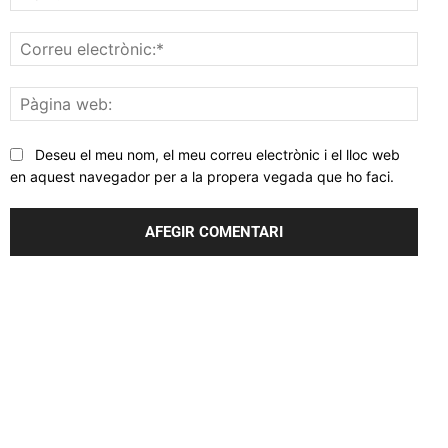
Corr
elec
Pàgi
web
Deseu el meu nom, el meu correu electrònic i el lloc web
en aquest navegador per a la propera vegada que ho faci.