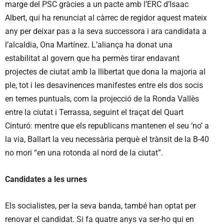
marge del PSC gràcies a un pacte amb l’ERC d’Isaac
Albert, qui ha renunciat al càrrec de regidor aquest mateix
any per deixar pas a la seva successora i ara candidata a
l’alcaldia, Ona Martínez. L’aliança ha donat una
estabilitat al govern que ha permès tirar endavant
projectes de ciutat amb la llibertat que dona la majoria al
ple, tot i les desavinences manifestes entre els dos socis
en temes puntuals, com la projecció de la Ronda Vallès
entre la ciutat i Terrassa, seguint el traçat del Quart
Cinturó: mentre que els republicans mantenen el seu ‘no’ a
la via, Ballart la veu necessària perquè el trànsit de la B-40
no mori “en una rotonda al nord de la ciutat”.
Candidates a les urnes
Els socialistes, per la seva banda, també han optat per
renovar el candidat. Si fa quatre anys va ser-ho qui en