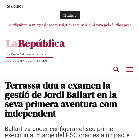
Edició 2934
TItulars
La “dignitat” a mitges de Marc Puigtió: renuncia a Girona pels àudios però
s’aferra als càrrecs remunerats de Sant Julià i el Consell Comarcal
Els Països Catalans al teu abast
Divendres, 07 de agost del 2026
Terrassa duu a examen la
gestió de Jordi Ballart en la
seva primera aventura com
independent
Ballart va poder configurar el seu primer
executiu al marge del PSC gràcies a un pacte