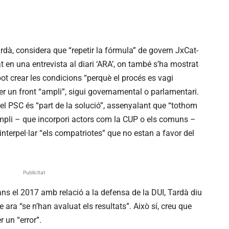
rdà, considera que “repetir la fórmula” de govern JxCat-
 en una entrevista al diari ‘ARA’, on també s’ha mostrat
ot crear les condicions “perquè el procés es vagi
er un front “ampli”, sigui governamental o parlamentari.
 el PSC és “part de la solució”, assenyalant que “tothom
ampli – que incorpori actors com la CUP o els comuns –
 interpel·lar “els compatriotes” que no estan a favor del
Publicitat
ans el 2017 amb relació a la defensa de la DUI, Tardà diu
e ara “se n’han avaluat els resultats”. Això sí, creu que
 un “error”.