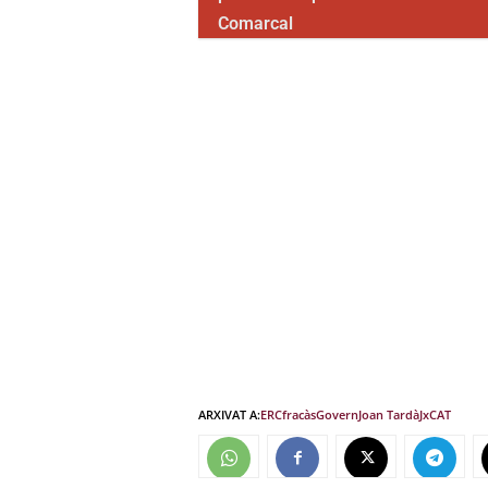
Comarcal
ARXIVAT A:
ERC
fracàs
Govern
Joan Tardà
JxCAT