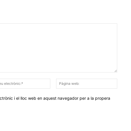
Correu
Pàgina
electrònic:*
web:
trònic i el lloc web en aquest navegador per a la propera