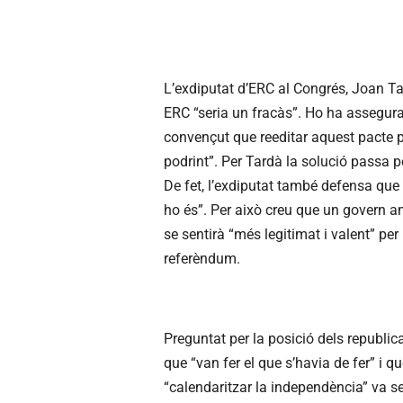
L’exdiputat d’ERC al Congrés, Joan Ta
ERC “seria un fracàs”. Ho ha assegurat
convençut que reeditar aquest pacte p
podrint”. Per Tardà la solució passa p
De fet, l’exdiputat també defensa que
ho és”. Per això creu que un govern 
se sentirà “més legitimat i valent” per
referèndum.
Preguntat per la posició dels republic
que “van fer el que s’havia de fer” i qu
“calendaritzar la independència” va ser