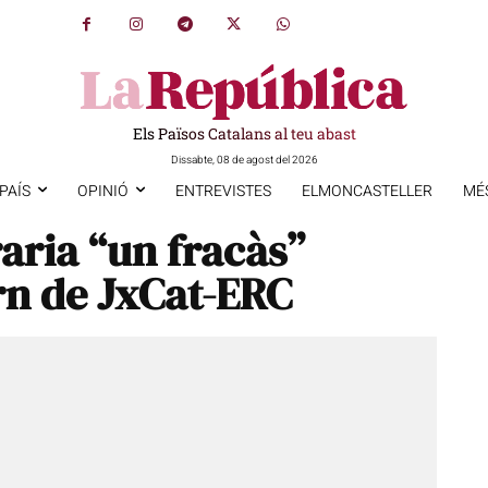
Els Països Catalans al teu abast
Dissabte, 08 de agost del 2026
PAÍS
OPINIÓ
ENTREVISTES
ELMONCASTELLER
MÉ
aria “un fracàs”
ern de JxCat-ERC