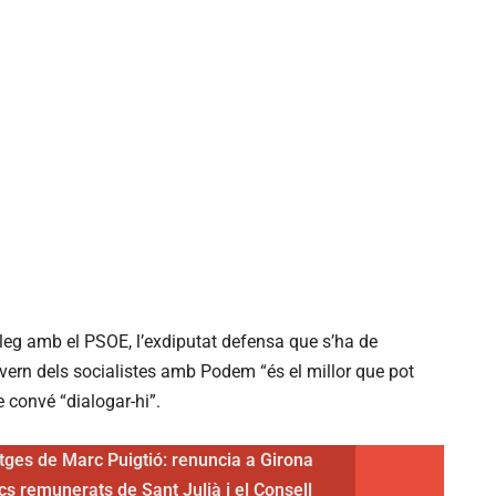
àleg amb el PSOE, l’exdiputat defensa que s’ha de
vern dels socialistes amb Podem “és el millor que pot
e convé “dialogar-hi”.
itges de Marc Puigtió: renuncia a Girona
cs remunerats de Sant Julià i el Consell