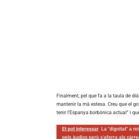
Finalment, pel que fa a la taula de di
mantenir la mà estesa. Creu que el go
tenir l’Espanya borbònica actual” i qu
Et pot interessar
La "dignitat" a m
pels àudios però s'aferra als càrre