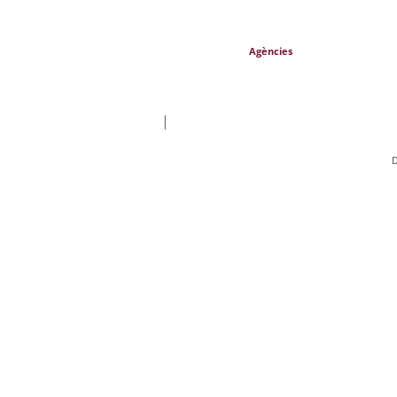
Agències
|
D