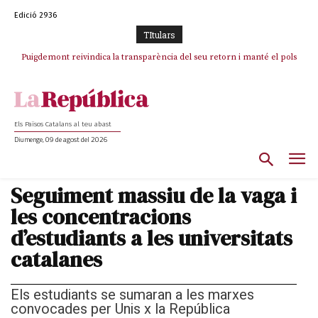
Edició 2936
TItulars
Puigdemont reivindica la transparència del seu retorn i manté el pols
Portugal acusa Espanya de provocar un “efecte crida” massiu per la seva
ferm per la plena llibertat dels encausats
“manca de regulació” migratòria
Els Països Catalans al teu abast
Diumenge, 09 de agost del 2026
Seguiment massiu de la vaga i
les concentracions
d’estudiants a les universitats
catalanes
Els estudiants se sumaran a les marxes
convocades per Unis x la República