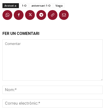
Arxivat a:
1-O
aniversari 1-O
Vaga
FER UN COMENTARI
Comentar
Nom
Corr
elec