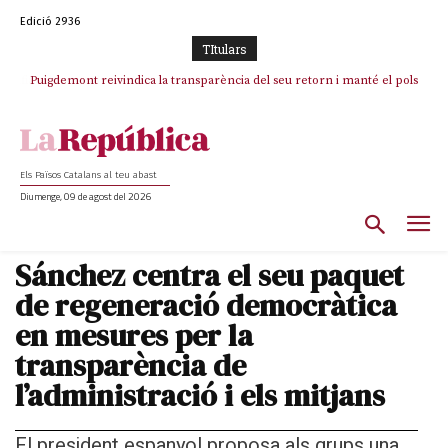
Edició 2936
TItulars
Puigdemont reivindica la transparència del seu retorn i manté el pols
ferm per la plena llibertat dels encausats
Els Països Catalans al teu abast
Diumenge, 09 de agost del 2026
Sánchez centra el seu paquet
de regeneració democràtica
en mesures per la
transparència de
l’administració i els mitjans
El president espanyol proposa als grups una