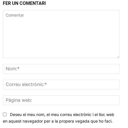
FER UN COMENTARI
Comentar
Nom
Corr
elec
Pàgi
web
Deseu el meu nom, el meu correu electrònic i el lloc web
en aquest navegador per a la propera vegada que ho faci.