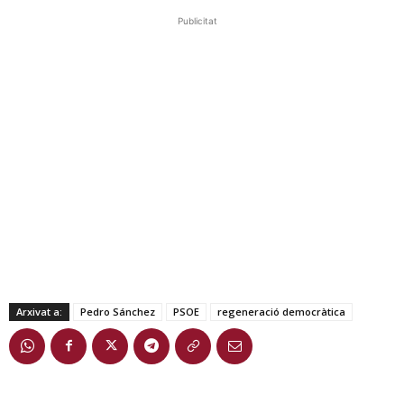
Publicitat
Arxivat a:
Pedro Sánchez
PSOE
regeneració democràtica