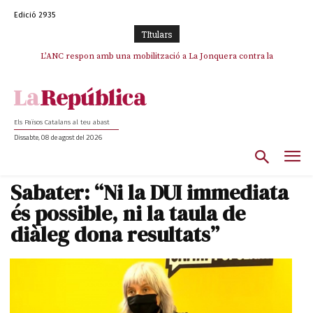
Edició 2935
TItulars
SOS Costa Brava es planta contra la “nefasta” prolongació de la C-32 i
L’ANC respon amb una mobilització a La Jonquera contra la
catalanofòbia i els abusos de la Policia Nacional
n’exigeix la retirada immediata
Els Països Catalans al teu abast
Dissabte, 08 de agost del 2026
Sabater: “Ni la DUI immediata
és possible, ni la taula de
diàleg dona resultats”