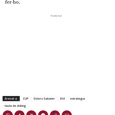
fer-ho.
Publicitat
Arxivat a:
CUP
Dolors Sabater
DUI
estrategia
taula de diàleg