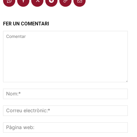
FER UN COMENTARI
Comentar
Nom
Corr
elec
Pàgi
web