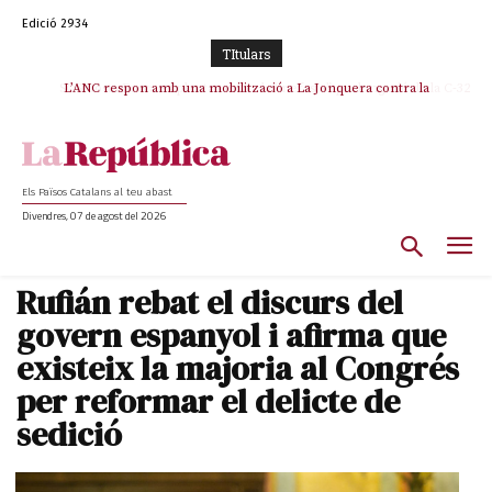
Edició 2934
TItulars
SOS Costa Brava es planta contra la “nefasta” prolongació de la C-32 i
L’ANC respon amb una mobilització a La Jonquera contra la
catalanofòbia i els abusos de la Policia Nacional
n’exigeix la retirada immediata
Els Països Catalans al teu abast
Divendres, 07 de agost del 2026
Rufián rebat el discurs del
govern espanyol i afirma que
existeix la majoria al Congrés
per reformar el delicte de
sedició