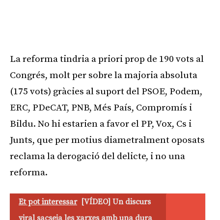
La reforma tindria a priori prop de 190 vots al
Congrés, molt per sobre la majoria absoluta
(175 vots) gràcies al suport del PSOE, Podem,
ERC, PDeCAT, PNB, Més País, Compromís i
Bildu. No hi estarien a favor el PP, Vox, Cs i
Junts, que per motius diametralment oposats
reclama la derogació del delicte, i no una
reforma.
Et pot interessar
[VÍDEO] Un discurs
viral sacseja les xarxes amb una dura