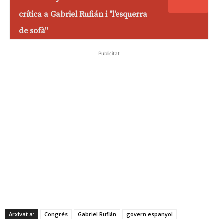
crítica a Gabriel Rufián i "l'esquerra
de sofà"
Publicitat
Arxivat a:
Congrés
Gabriel Rufián
govern espanyol