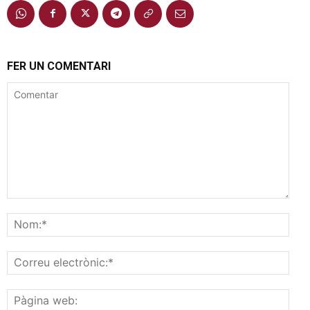
FER UN COMENTARI
Comentar
Nom
Corr
elec
Pàgi