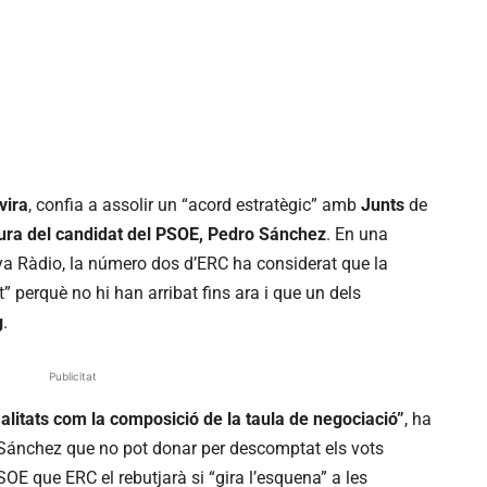
vira
, confia a assolir un “acord estratègic” amb
Junts
de
dura del candidat del PSOE, Pedro Sánchez
. En una
ya Ràdio, la número dos d’ERC ha considerat que la
” perquè no hi han arribat fins ara i que un dels
g
.
Publicitat
alitats com la composició de la taula de negociació”
, ha
t Sánchez que no pot donar per descomptat els vots
PSOE que ERC el rebutjarà si “gira l’esquena” a les