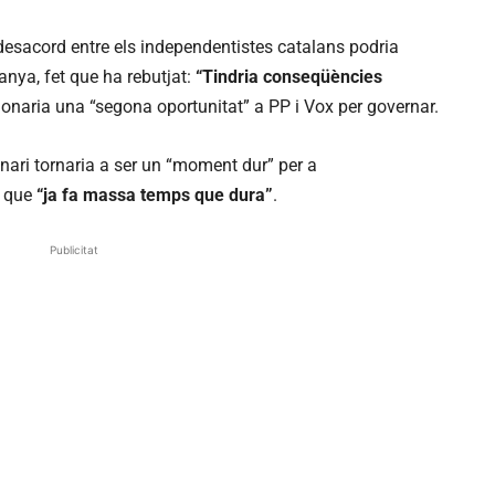
desacord entre els independentistes catalans podria
anya, fet que ha rebutjat:
“Tindria conseqüències
 donaria una “segona oportunitat” a PP i Vox per governar.
nari tornaria a ser un “moment dur” per a
t que
“ja fa massa temps que dura”
.
Publicitat