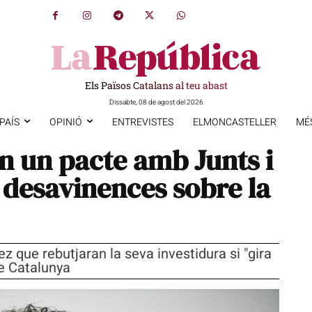
Els Països Catalans al teu abast
Dissabte, 08 de agost del 2026
PAÍS
OPINIÓ
ENTREVISTES
ELMONCASTELLER
MÉ
en un pacte amb Junts i
s desavinences sobre la
z que rebutjaran la seva investidura si "gira
de Catalunya