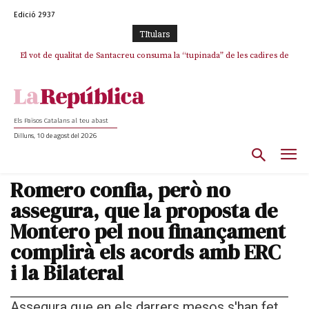
Edició 2937
TItulars
El vot de qualitat de Santacreu consuma la “tupinada” de les cadires de
La mentida de La Vanguardia: “Tres de cada quatre punts del pacte amb
ERC s’han complert”
plata
Els Països Catalans al teu abast
Dilluns, 10 de agost del 2026
Romero confia, però no
assegura, que la proposta de
Montero pel nou finançament
complirà els acords amb ERC
i la Bilateral
Assegura que en els darrers mesos s'han fet