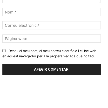
Comentar
Nom
Corr
elec
Pàgi
web
Deseu el meu nom, el meu correu electrònic i el lloc web
en aquest navegador per a la propera vegada que ho faci.