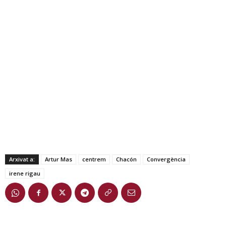
Arxivat a:
Artur Mas
centrem
Chacón
Convergència
irene rigau