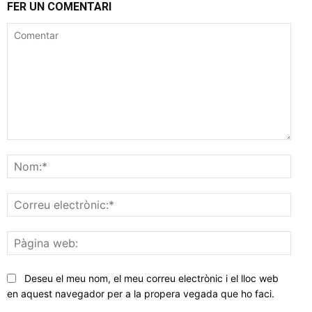
FER UN COMENTARI
Comentar
Nom
Corr
elec
Pàgi
web
Deseu el meu nom, el meu correu electrònic i el lloc web
en aquest navegador per a la propera vegada que ho faci.