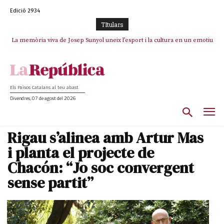
Edició 2934
TItulars
La memòria viva de Josep Sunyol uneix l’esport i la cultura en un emotiu
La “dignitat” a mitges de Marc Puigtió: renuncia a Girona pels àudios però
s’aferra als càrrecs remunerats de Sant Julià i el Consell Comarcal
homenatge a Guadarrama pel seu 90è aniversari
Els Països Catalans al teu abast
Divendres, 07 de agost del 2026
Rigau s’alinea amb Artur Mas
i planta el projecte de
Chacón: “Jo soc convergent
sense partit”