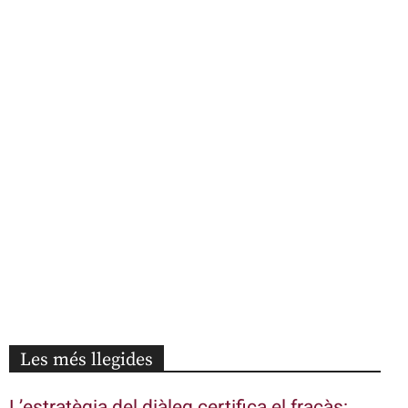
Les més llegides
L’estratègia del diàleg certifica el fracàs: