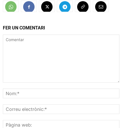
FER UN COMENTARI
Comentar
Nom
Corr
elec
Pàgi