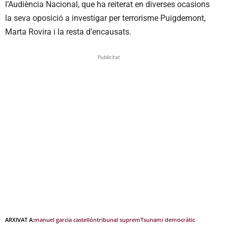
l’Audiència Nacional, que ha reiterat en diverses ocasions
la seva oposició a investigar per terrorisme Puigdemont,
Marta Rovira i la resta d’encausats.
Publicitat
ARXIVAT A:
manuel garcia castellón
tribunal suprem
Tsunami democràtic