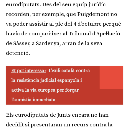
eurodiputats. Des del seu equip jurídic
recorden, per exemple, que Puigdemont no
va poder assistir al ple del 4 d’octubre perquè
havia de comparèixer al Tribunal d’Apel·lació
de Sàsser, a Sardenya, arran de la seva
detenció.
Et pot interessar
L’exili català contra
la resistència judicial espanyola i
activa la via europea per forçar
l’amnistia immediata
Els eurodiputats de Junts encara no han
decidit si presentaran un recurs contra la