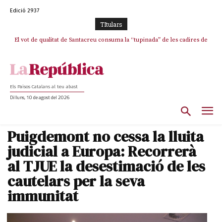
Edició 2937
TItulars
El vot de qualitat de Santacreu consuma la “tupinada” de les cadires de
La mentida de La Vanguardia: “Tres de cada quatre punts del pacte amb
ERC s’han complert”
plata
Els Països Catalans al teu abast
Dilluns, 10 de agost del 2026
Puigdemont no cessa la lluita
judicial a Europa: Recorrerà
al TJUE la desestimació de les
cautelars per la seva
immunitat