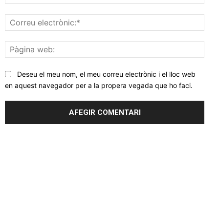
Corr
elec
Pàgi
web
Deseu el meu nom, el meu correu electrònic i el lloc web
en aquest navegador per a la propera vegada que ho faci.