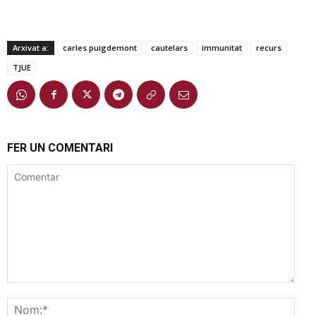
Arxivat a:
carles puigdemont
cautelars
immunitat
recurs
TJUE
FER UN COMENTARI
Comentar
Nom