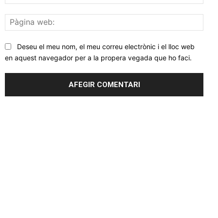
elec
Pàgi
web
Deseu el meu nom, el meu correu electrònic i el lloc web
en aquest navegador per a la propera vegada que ho faci.