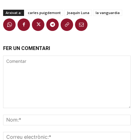
Arxivat a:
carles puigdemont
Joaquín Luna
la vanguardia
FER UN COMENTARI
Comentar
Nom
Corr