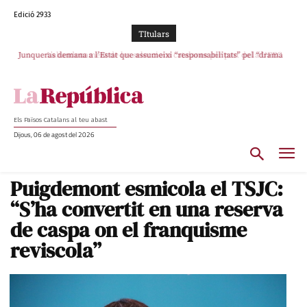
Edició 2933
TItulars
Junqueras demana a l’Estat que assumeixi “responsabilitats” pel “drama
L’abandonament de les seleccions catalanes per part de la UFEC
humà” a Ceuta i avança que Catalunya haurà de continuar acollint menors
espanyolitza l’esport del país
Els Països Catalans al teu abast
Dijous, 06 de agost del 2026
Puigdemont esmicola el TSJC:
“S’ha convertit en una reserva
de caspa on el franquisme
reviscola”