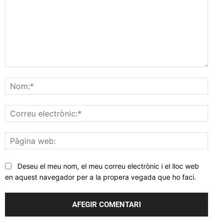
Comentar
Nom
Corr
elec
Pàgi
web
Deseu el meu nom, el meu correu electrònic i el lloc web
en aquest navegador per a la propera vegada que ho faci.