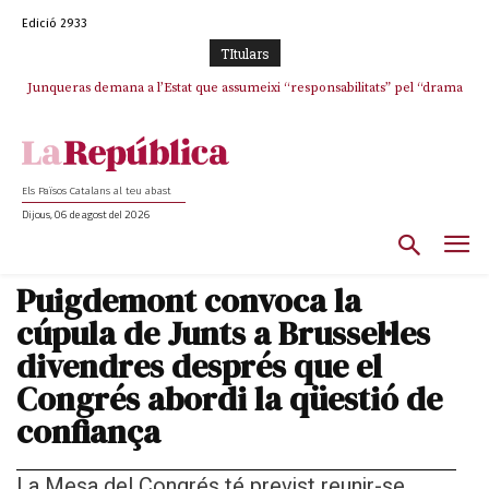
Edició 2933
TItulars
Junqueras demana a l’Estat que assumeixi “responsabilitats” pel “drama
Crisi total a ERC Girona
humà” a Ceuta i avança que Catalunya haurà de continuar acollint
menors
Els Països Catalans al teu abast
Dijous, 06 de agost del 2026
Puigdemont convoca la
cúpula de Junts a Brussel·les
divendres després que el
Congrés abordi la qüestió de
confiança
La Mesa del Congrés té previst reunir-se