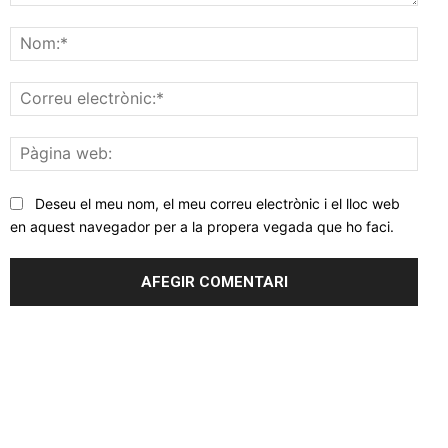
Comentar
Nom
Corr
elec
Pàgi
web
Deseu el meu nom, el meu correu electrònic i el lloc web
en aquest navegador per a la propera vegada que ho faci.