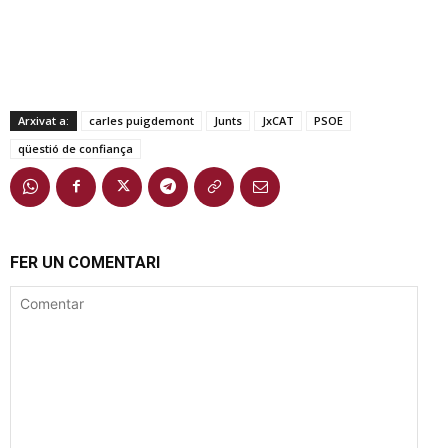
Arxivat a:
carles puigdemont
Junts
JxCAT
PSOE
qüestió de confiança
FER UN COMENTARI