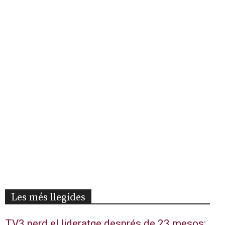
Les més llegides
TV3 perd el lideratge després de 23 mesos: