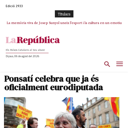
Edició 2933
TItulars
La memòria viva de Josep Sunyol uneix l’esport i la cultura en un emotiu
La “dignitat” a mitges de Marc Puigtió: renuncia a Girona pels àudios però
s’aferra als càrrecs remunerats de Sant Julià i el Consell Comarcal
homenatge a Guadarrama pel seu 90è aniversari
Els Països Catalans al teu abast
Dijous, 06 de agost del 2026
Ponsatí celebra que ja és
oficialment eurodiputada