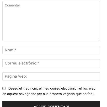
Comentar
Nom
Corr
elec
Pàgi
web
Deseu el meu nom, el meu correu electrònic i el lloc web
en aquest navegador per a la propera vegada que ho faci.