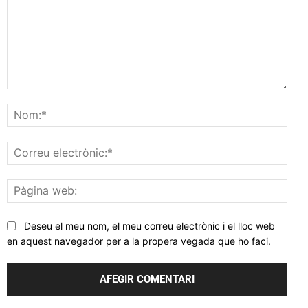
Comentar
Nom
Corr
elec
Pàgi
web
Deseu el meu nom, el meu correu electrònic i el lloc web
en aquest navegador per a la propera vegada que ho faci.