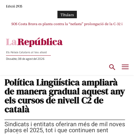
Edició 2935
TItulars
SOS Costa Brava es planta contra la “nefasta” prolongació de la C-32 i
n’exigeix la retirada immediata
Els Països Catalans al teu abast
Dissabte, 08 de agost del 2026
Política Lingüística ampliarà
de manera gradual aquest any
els cursos de nivell C2 de
català
Sindicats i entitats oferiran més de mil noves
places el 2025, tot i que continuen sent