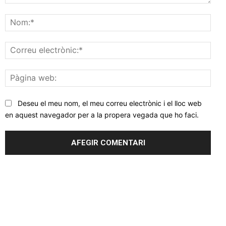
Comentar
Nom
Corr
elec
Pàgi
web
Deseu el meu nom, el meu correu electrònic i el lloc web
en aquest navegador per a la propera vegada que ho faci.