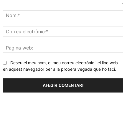
Comentar
Nom
Corr
elec
Pàgi
web
Deseu el meu nom, el meu correu electrònic i el lloc web
en aquest navegador per a la propera vegada que ho faci.