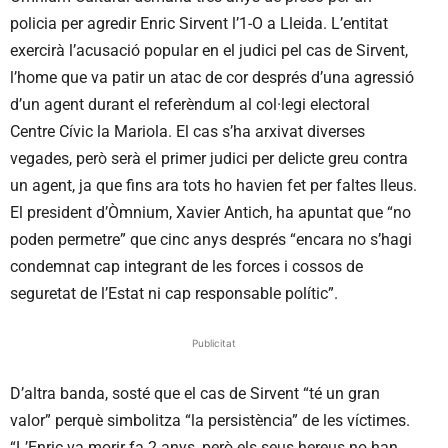
policia per agredir Enric Sirvent l’1-O a Lleida. L’entitat
exercirà l’acusació popular en el judici pel cas de Sirvent,
l’home que va patir un atac de cor després d’una agressió
d’un agent durant el referèndum al col·legi electoral
Centre Cívic la Mariola. El cas s’ha arxivat diverses
vegades, però serà el primer judici per delicte greu contra
un agent, ja que fins ara tots ho havien fet per faltes lleus.
El president d’Òmnium, Xavier Antich, ha apuntat que “no
poden permetre” que cinc anys després “encara no s’hagi
condemnat cap integrant de les forces i cossos de
seguretat de l’Estat ni cap responsable polític”.
Publicitat
D’altra banda, sosté que el cas de Sirvent “té un gran
valor” perquè simbolitza “la persistència” de les víctimes.
“L’Enric va morir fa 2 anys, però els seus hereus no han