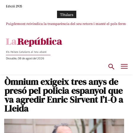
Edició 2935
TItulars
Puigdemont reivindica la transparència del seu retorn i manté el pols ferm
Portugal acusa Espanya de provocar un “efecte crida” massiu per la seva
per la plena llibertat dels encausats
“manca de regulació” migratòria
Els Països Catalans al teu abast
Dissabte, 08 de agost del 2026
Òmnium exigeix tres anys de
presó pel policia espanyol que
va agredir Enric Sirvent l’1-O a
Lleida