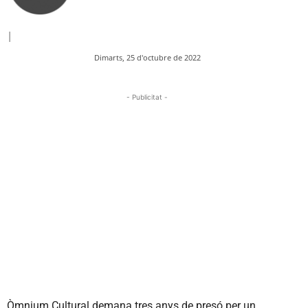
|
Dimarts, 25 d'octubre de 2022
- Publicitat -
Òmnium Cultural demana tres anys de presó per un