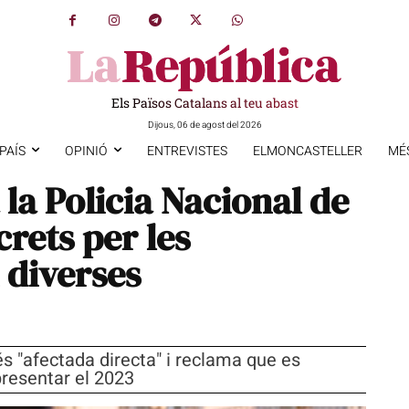
Els Països Catalans al teu abast
Dijous, 06 de agost del 2026
PAÍS
OPINIÓ
ENTREVISTES
ELMONCASTELLER
MÉ
a Policia Nacional de
crets per les
n diverses
és "afectada directa" i reclama que es
presentar el 2023