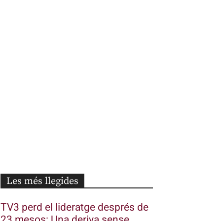
Les més llegides
TV3 perd el lideratge després de
23 mesos: Una deriva sense