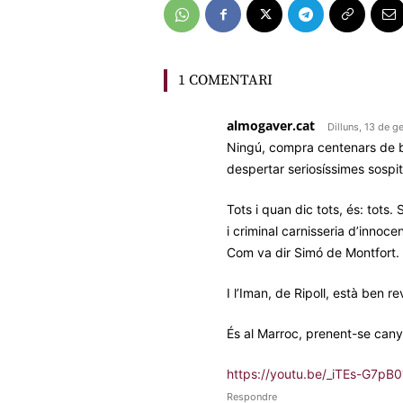
1 COMENTARI
almogaver.cat
Dilluns, 13 de g
Ningú, compra centenars de b
despertar seriosíssimes sospit
Tots i quan dic tots, és: tots.
i criminal carnisseria d’innocen
Com va dir Simó de Montfort.
I l’Iman, de Ripoll, està ben r
És al Marroc, prenent-se cany
https://youtu.be/_iTEs-G7
Respondre