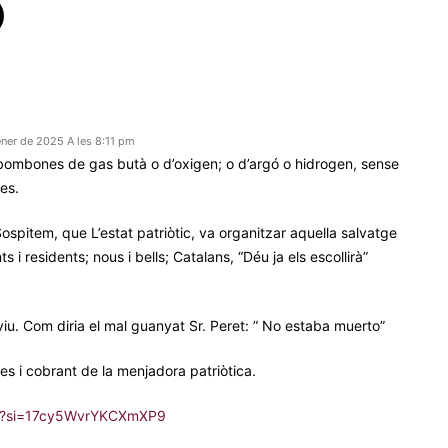
ener de 2025 A les 8:11 pm
ombones de gas butà o d’oxigen; o d’argó o hidrogen, sense
es.
 Sospitem, que L’estat patriòtic, va organitzar aquella salvatge
ts i residents; nous i bells; Catalans, “Déu ja els escollirà”
eviu. Com diria el mal guanyat Sr. Peret: ” No estaba muerto”
es i cobrant de la menjadora patriòtica.
pB0?si=17cy5WvrYKCXmXP9